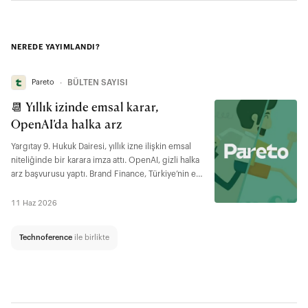
NEREDE YAYIMLANDI?
Pareto
∙
BÜLTEN SAYISI
📆 Yıllık izinde emsal karar,
OpenAI’da halka arz
Yargıtay 9. Hukuk Dairesi, yıllık izne ilişkin emsal
niteliğinde bir karara imza attı. OpenAI, gizli halka
arz başvurusu yaptı. Brand Finance, Türkiye’nin en
değerli markalarını açıkladı. Efor Holding,
BankPozitif’in yeni sahibi oldu.
11 Haz 2026
Technoference
ile birlikte