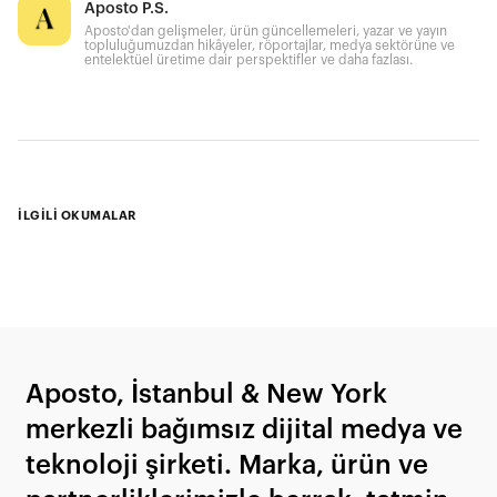
Aposto P.S.
Aposto'dan gelişmeler, ürün güncellemeleri, yazar ve yayın
topluluğumuzdan hikâyeler, röportajlar, medya sektörüne ve
entelektüel üretime dair perspektifler ve daha fazlası.
İLGİLİ OKUMALAR
Aposto, İstanbul & New York
merkezli bağımsız dijital medya ve
teknoloji şirketi. Marka, ürün ve