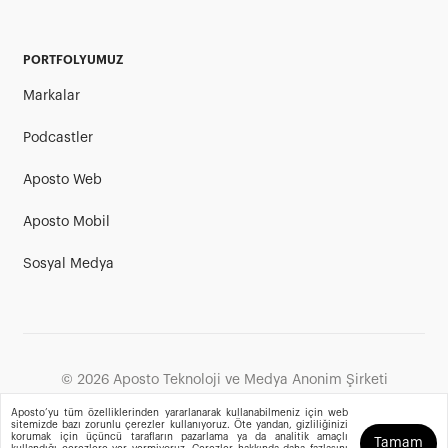
PORTFOLYUMUZ
Markalar
Podcastler
Aposto Web
Aposto Mobil
Sosyal Medya
©
2026
Aposto Teknoloji ve Medya Anonim Şirketi
Aposto’yu tüm özelliklerinden yararlanarak kullanabilmeniz için web
sitemizde bazı zorunlu çerezler kullanıyoruz. Öte yandan, gizliliğinizi
korumak için üçüncü tarafların pazarlama ya da analitik amaçlı
Tamam