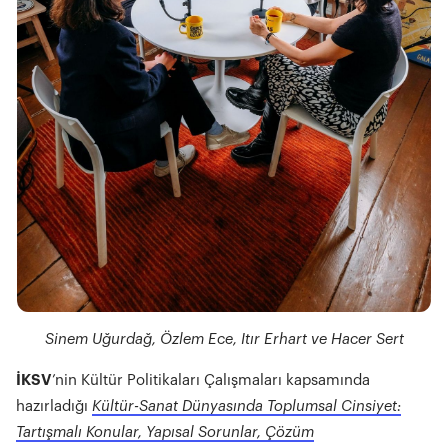
Sinem Uğurdağ, Özlem Ece, Itır Erhart ve Hacer Sert
İKSV
’nin Kültür Politikaları Çalışmaları kapsamında
hazırladığı
Kültür-Sanat Dünyasında Toplumsal Cinsiyet:
Tartışmalı Konular, Yapısal Sorunlar, Çözüm