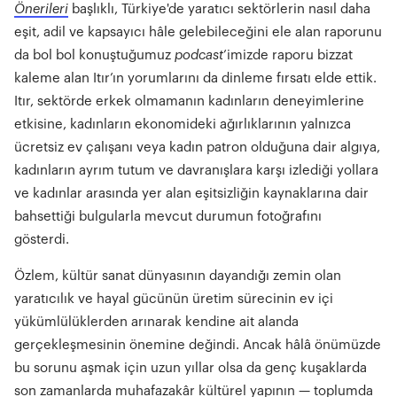
Önerileri
başlıklı, Türkiye'de yaratıcı sektörlerin nasıl daha
eşit, adil ve kapsayıcı hâle gelebileceğini ele alan raporunu
da bol bol konuştuğumuz
podcast
’imizde raporu bizzat
kaleme alan Itır’ın yorumlarını da dinleme fırsatı elde ettik.
Itır, sektörde erkek olmamanın kadınların deneyimlerine
etkisine, kadınların ekonomideki ağırlıklarının yalnızca
ücretsiz ev çalışanı veya kadın patron olduğuna dair algıya,
kadınların ayrım tutum ve davranışlara karşı izlediği yollara
ve kadınlar arasında yer alan eşitsizliğin kaynaklarına dair
bahsettiği bulgularla mevcut durumun fotoğrafını
gösterdi.
Özlem, kültür sanat dünyasının dayandığı zemin olan
yaratıcılık ve hayal gücünün üretim sürecinin ev içi
yükümlülüklerden arınarak kendine ait alanda
gerçekleşmesinin önemine değindi. Ancak hâlâ önümüzde
bu sorunu aşmak için uzun yıllar olsa da genç kuşaklarda
son zamanlarda muhafazakâr kültürel yapının — toplumda