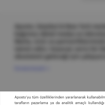
Aposto, İstanbul & New York merk
bağımsız dijital medya ve teknoloji
Marka, ürün ve partnerliklerimizl
tatmin edici, heyecan verici bir bi
ekosistemi geleceği için çalışıyor
Ücretsiz Kaydol →
Aposto’yu tüm özelliklerinden yararlanarak kullanabilm
tarafların pazarlama ya da analitik amaçlı kullandı