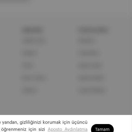
ŞİRKETİMİZ
PORTFOLYUMUZ
Hakkımızda
Markalar
Reklam
Podcastler
Ethos
Aposto Web
Basın Odası
Aposto Mobil
İletişim
Sosyal Medya
 yandan, gizliliğinizi korumak için üçüncü
©
2026
Aposto Teknoloji ve Medya Anonim Şirketi
 öğrenmeniz için sizi
Aposto Aydınlatma
Tamam