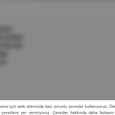
ezli
 şirketi.
e berrak,
lgi
uz.
eniz için web sitemizde bazı zorunlu çerezler kullanıyoruz. Öte
ğı çerezlere yer vermiyoruz. Çerezler hakkında daha fazlasını