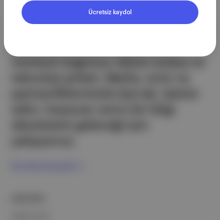
Ücretsiz kaydol
Aposto, İstanbul & New York
merkezli bağımsız dijital medya ve
teknoloji şirketi. Marka, ürün ve
partnerliklerimizle berrak, tatmin
edici, heyecan verici bir bilgi
ekosistemi geleceği için
çalışıyoruz.
Ücretsiz Kaydol →
ŞİRKETİMİZ
Hakkımızda