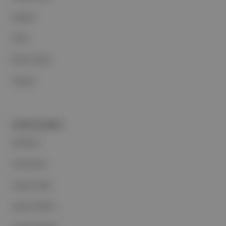
Reklam
Ethos
Basın Odası
İletişim
PORTFOLYUMUZ
Markalar
Podcastler
Aposto Web
Aposto Mobil