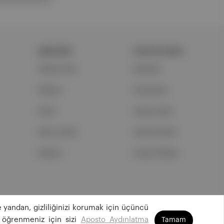
ŞİRKETİMİZ
PORTFOLYUMUZ
Hakkımızda
Markalar
Reklam
Podcastler
Ethos
Aposto Web
Basın Odası
Aposto Mobil
İletişim
Sosyal Medya
 yandan, gizliliğinizi korumak için üçüncü
©
2026
Aposto Teknoloji ve Medya Anonim Şirketi
 öğrenmeniz için sizi
Aposto Aydınlatma
Tamam