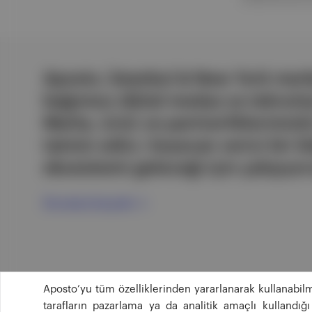
Aposto, İstanbul & New York merk
bağımsız dijital medya ve teknoloji
Marka, ürün ve partnerliklerimizl
tatmin edici, heyecan verici bir bi
ekosistemi geleceği için çalışıyor
Ücretsiz Kaydol →
Aposto’yu tüm özelliklerinden yararlanarak kullanabilm
tarafların pazarlama ya da analitik amaçlı kullandı