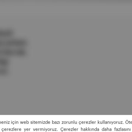
ezli
 şirketi.
e berrak,
lgi
uz.
eniz için web sitemizde bazı zorunlu çerezler kullanıyoruz. Öte
ğı çerezlere yer vermiyoruz. Çerezler hakkında daha fazlasını