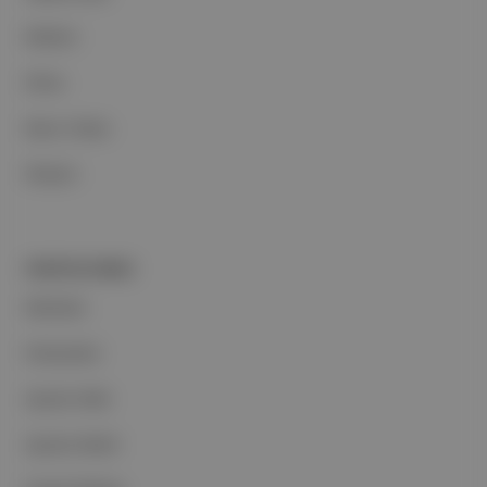
Reklam
Ethos
Basın Odası
İletişim
PORTFOLYUMUZ
Markalar
Podcastler
Aposto Web
Aposto Mobil