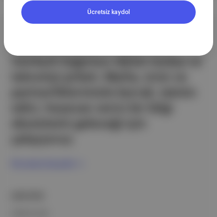
Ücretsiz kaydol
Aposto, İstanbul & New York
merkezli bağımsız dijital medya ve
teknoloji şirketi. Marka, ürün ve
partnerliklerimizle berrak, tatmin
edici, heyecan verici bir bilgi
ekosistemi geleceği için
çalışıyoruz.
Ücretsiz Kaydol →
ŞİRKETİMİZ
Hakkımızda