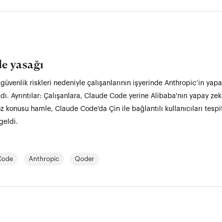
e yasağı
 güvenlik riskleri nedeniyle çalışanlarının işyerinde Anthropic’in ya
ı. Ayrıntılar: Çalışanlara, Claude Code yerine Alibaba'nın yapay ze
öz konusu hamle, Claude Code'da Çin ile bağlantılı kullanıcıları tes
geldi.
Code
Anthropic
Qoder