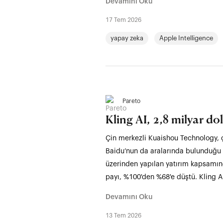
Devamını Oku
17 Tem 2026
yapay zeka
Apple Intelligence
Pareto
Kling AI, 2,8 milyar dol
Çin merkezli Kuaishou Technology, ça
Baidu’nun da aralarında bulunduğu b
üzerinden yapılan yatırım kapsamınd
payı, %100'den %68'e düştü. Kling AI’
Devamını Oku
13 Tem 2026