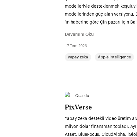
modelleriyle desteklenmek koşuluyla
modellerinden güç alan versiyonu, 
’ın haberine göre Çin pazarı için B
Devamını Oku
17 Tem 2026
yapay zeka
Apple Intelligence
Quando
PixVerse
Yapay zeka destekli video üretim ar
milyon dolar finansman topladı. Ayrı
Asset, BlueFocus, CloudAlpha, iGlobe