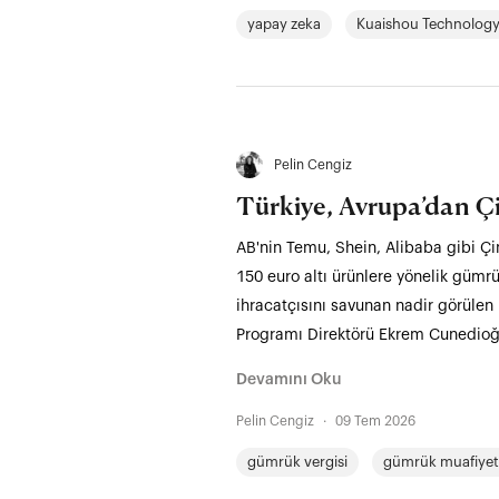
yapay zeka
Kuaishou Technolog
Pelin Cengiz
Türkiye, Avrupa’dan Çi
AB'nin Temu, Shein, Alibaba gibi Çin
150 euro altı ürünlere yönelik gümr
ihracatçısını savunan nadir görülen 
Programı Direktörü Ekrem Cunedioğlu 
Devamını Oku
Pelin Cengiz
·
09 Tem 2026
gümrük vergisi
gümrük muafiyet