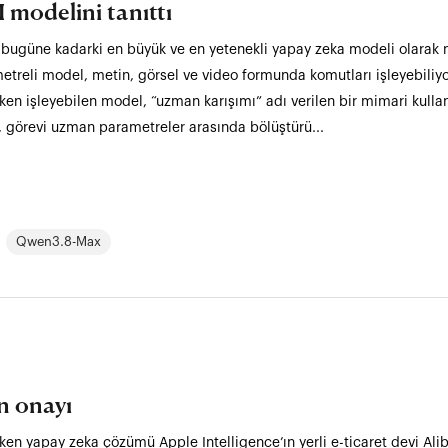
 modelini tanıttı
, bugüne kadarki en büyük ve en yetenekli yapay zeka modeli olarak 
ametreli model, metin, görsel ve video formunda komutları işleyebiliyo
oken işleyebilen model, “uzman karışımı” adı verilen bir mimari kulla
, görevi uzman parametreler arasında bölüştürü...
Qwen3.8-Max
in onayı
etken yapay zeka çözümü Apple Intelligence’ın yerli e-ticaret devi A