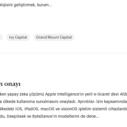
ojisini geliştirmek, kurum...
Ivy Capital
Grand Mount Capital
in onayı
etken yapay zeka çözümü Apple Intelligence’ın yerli e-ticaret devi A
 ülkede kullanıma sunulmasını onayladı. Ayrıntılar: İzin kapsamınd
ülkedeki iOS, iPadOS, macOS ve visionOS işletim sistemli cihazlard
aidu, DeepSeek ve ByteDance’in modellerini de dene...