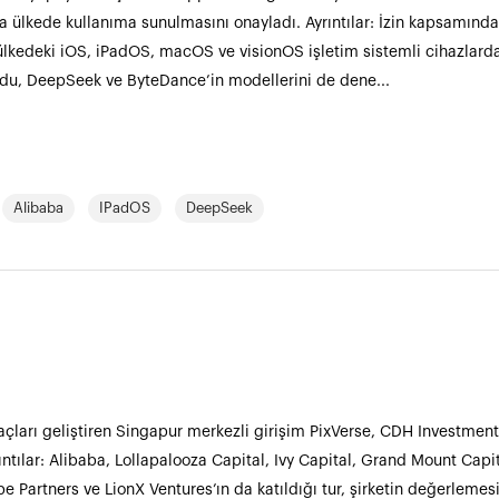
 ülkede kullanıma sunulmasını onayladı. Ayrıntılar: İzin kapsamınd
ülkedeki iOS, iPadOS, macOS ve visionOS işletim sistemli cihazlard
aidu, DeepSeek ve ByteDance’in modellerini de dene...
Alibaba
IPadOS
DeepSeek
açları geliştiren Singapur merkezli girişim PixVerse, CDH Investment
ntılar: Alibaba, Lollapalooza Capital, Ivy Capital, Grand Mount Capit
 Partners ve LionX Ventures’ın da katıldığı tur, şirketin değerlemesin