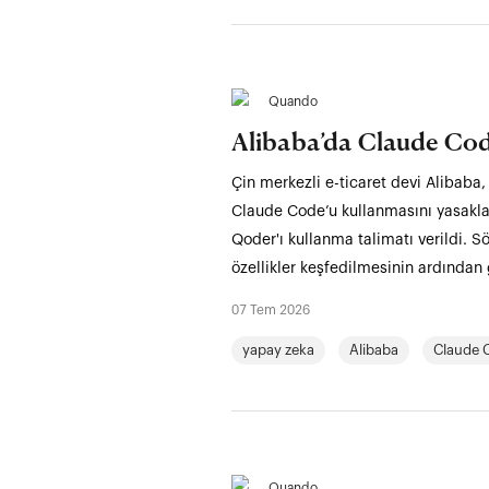
Quando
Alibaba’da Claude Cod
Çin merkezli e-ticaret devi Alibaba,
Claude Code’u kullanmasını yasaklad
Qoder'ı kullanma talimatı verildi. S
özellikler keşfedilmesinin ardından 
07 Tem 2026
yapay zeka
Alibaba
Claude 
Quando