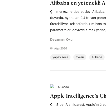
Alibaba en yetenekli AI
Çin merkezli e-ticaret devi Alibaba
duyurdu. Ayrıntılar: 2,4 trilyon par
üretebiliyor. Tek seferde 1 milyon t
parametreleri devreye almak yerine
Devamını Oku
04 Ağu 2026
yapay zeka
token
Alibaba
Quando
Apple Intelligence’a Ç
Çin Siber Alan İdaresi, Apple’ın ür