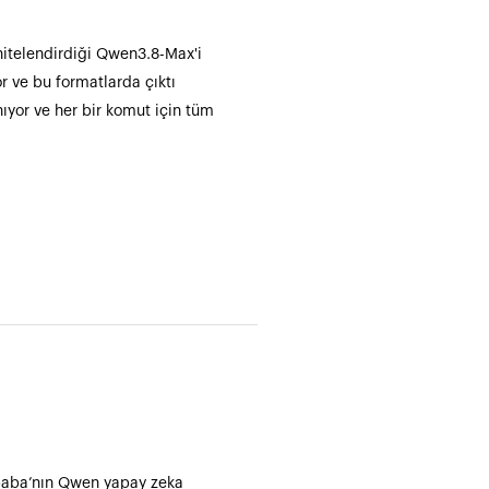
nitelendirdiği Qwen3.8-Max'i
r ve bu formatlarda çıktı
nıyor ve her bir komut için tüm
libaba’nın Qwen yapay zeka