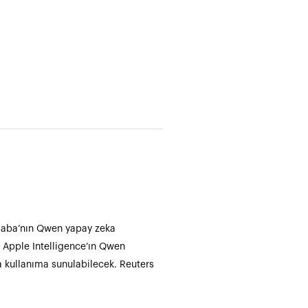
libaba’nın Qwen yapay zeka
a Apple Intelligence’ın Qwen
a kullanıma sunulabilecek. Reuters