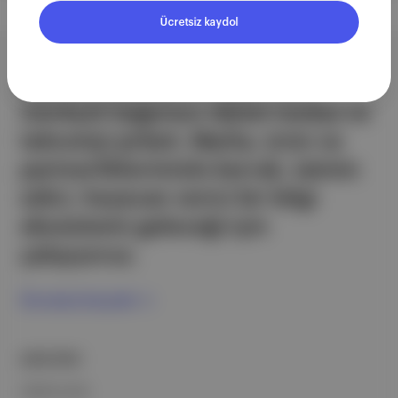
Ücretsiz kaydol
Aposto, İstanbul & New York
merkezli bağımsız dijital medya ve
teknoloji şirketi. Marka, ürün ve
partnerliklerimizle berrak, tatmin
edici, heyecan verici bir bilgi
ekosistemi geleceği için
çalışıyoruz.
Ücretsiz Kaydol →
ŞİRKETİMİZ
Hakkımızda