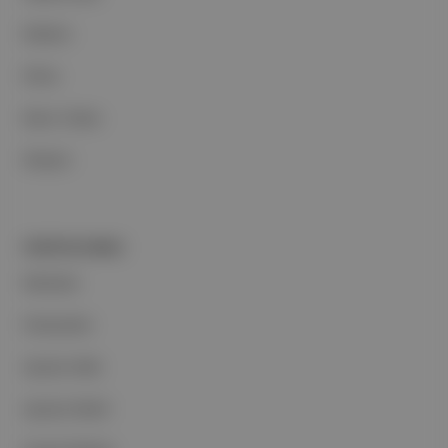
Reklam
Ethos
Basın Odası
İletişim
PORTFOLYUMUZ
Markalar
Podcastler
Aposto Web
Aposto Mobil