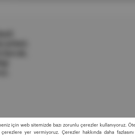
ezli
 şirketi.
e berrak,
lgi
uz.
eniz için web sitemizde bazı zorunlu çerezler kullanıyoruz. Öte
ğı çerezlere yer vermiyoruz. Çerezler hakkında daha fazlasını