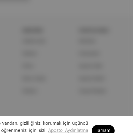
ŞİRKETİMİZ
PORTFOLYUMUZ
Hakkımızda
Markalar
Reklam
Podcastler
Ethos
Aposto Web
Basın Odası
Aposto Mobil
İletişim
Sosyal Medya
 yandan, gizliliğinizi korumak için üçüncü
©
2026
Aposto Teknoloji ve Medya Anonim Şirketi
 öğrenmeniz için sizi
Aposto Aydınlatma
Tamam