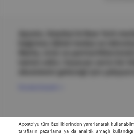
Aposto, İstanbul & New York merk
bağımsız dijital medya ve teknoloji
Marka, ürün ve partnerliklerimizl
tatmin edici, heyecan verici bir bi
ekosistemi geleceği için çalışıyor
Ücretsiz Kaydol →
Aposto’yu tüm özelliklerinden yararlanarak kullanabilm
tarafların pazarlama ya da analitik amaçlı kullandı