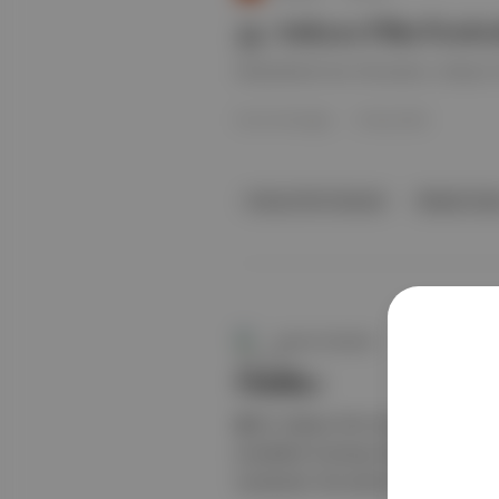
35. Ankara Film Festiv
Mukadderat’tan Shrouds’a, Ankara Fil
Emre Eminoğlu
·
15 Kas 2024
Ankara Film Festivali
Müjdat Gez
Aposto Gündem
Ödüller
🎬 35. Ankara Film Festivali’nin Onu
prodüktör Kurtuluş Özyazıcı’ya gidi
sunulacak. Ne zaman? Festival, 7-1