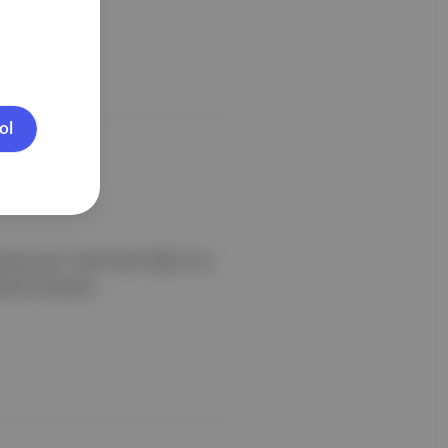
ol
lecek olan "Vakıf Özel Ödülü" ise
plerini bulacak.