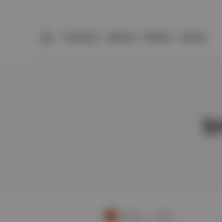
BÜLTENLER
YAZARLAR
PREMIUM
DÜKKAN
Şe
Duende
∙
HİKAYE