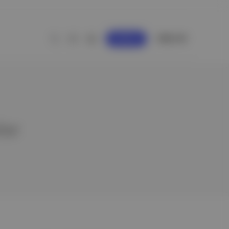
GİRİŞ YAP
KAYDOL
ler