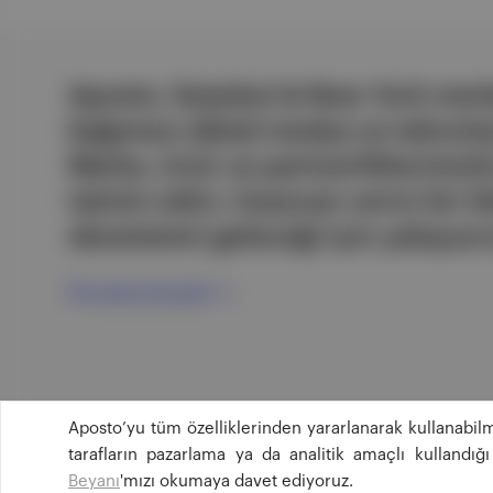
Aposto, İstanbul & New York merk
bağımsız dijital medya ve teknoloji
Marka, ürün ve partnerliklerimizl
tatmin edici, heyecan verici bir bi
ekosistemi geleceği için çalışıyor
Ücretsiz Kaydol →
Aposto’yu tüm özelliklerinden yararlanarak kullanabilm
tarafların pazarlama ya da analitik amaçlı kullandı
Beyanı
'mızı okumaya davet ediyoruz.