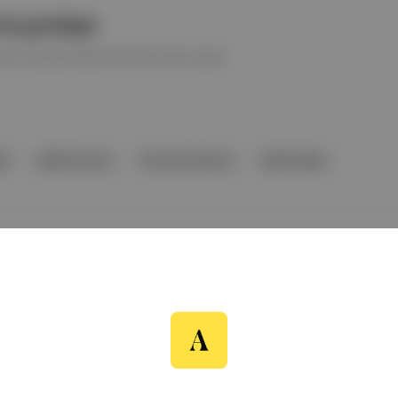
ali günlüğü
m Festivali’nden altı filme dair notlar.
en
Şefika Kutluer
Kurtuluş Özyazıcı
Selda Taşkın
r Ödülleri açıklandı. Festivalin Onur Ödülleri bu yıl oyuncu Müjdat Ge
yor. Bu yıl üçüncü kez verilecek Vakıf Özel Ödülü ise kurgucu Selda T
5 Kasım tarihleri arasında düzenlenecek.