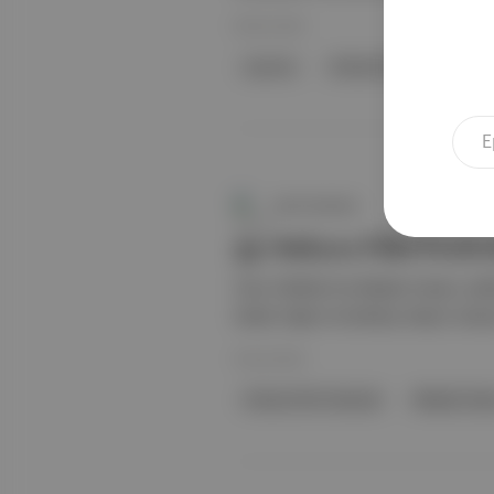
06 Eki 2024
oyuncu
Ankara Film Festivali
Canlı Gündem
35. Ankara Film Festiv
Onur Ödülleri'ne Müjdat Gezen, Şefik
Selda Taşkın ile Berkay Ateş'in olac
30 Eyl 2024
Ankara Film Festivali
Müjdat Gez