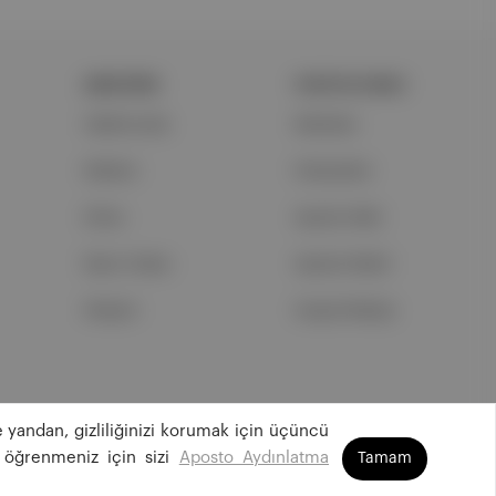
ŞİRKETİMİZ
PORTFOLYUMUZ
Hakkımızda
Markalar
Reklam
Podcastler
Ethos
Aposto Web
Basın Odası
Aposto Mobil
İletişim
Sosyal Medya
 yandan, gizliliğinizi korumak için üçüncü
©
2026
Aposto Teknoloji ve Medya Anonim Şirketi
 öğrenmeniz için sizi
Aposto Aydınlatma
Tamam