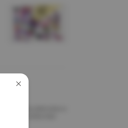
zen, flüt sanatçısı Şefika Kutluer ve
aşkın ile oyuncu Berkay Ateş’e