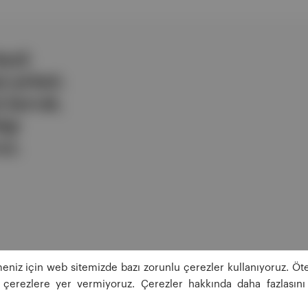
ezli
 şirketi.
e berrak,
lgi
uz.
eniz için web sitemizde bazı zorunlu çerezler kullanıyoruz. Öte
ğı çerezlere yer vermiyoruz. Çerezler hakkında daha fazlasını