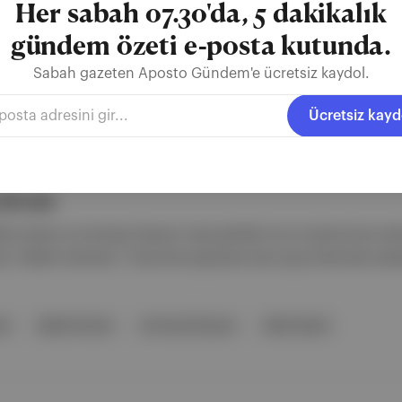
Her sabah 07.30'da, 5 dakikalık
gündem özeti e-posta kutunda.
Müjdat Gezen
Şefika Kutluer
Kurtuluş Özyazıcı
Sabah gazeten Aposto Gündem'e ücretsiz kaydol.
Ücretsiz kayd
ali'nde
a Kutluer ve Kurtuluş Özyazıcı layık görüldü. Bu yıl üçüncü kez veri
ak. Ödüller festivalin 7 Kasım'da yapılacak olan açılış töreninde sahi
en
Şefika Kutluer
Kurtuluş Özyazıcı
Selda Taşkın