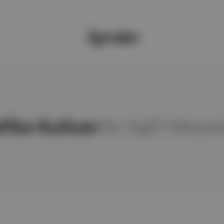
fika Kutluer
ile ilgili hikaye