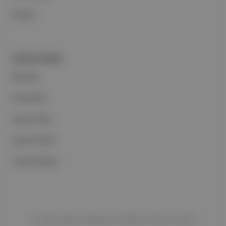
İletişim
PORTFOLYUMUZ
Markalar
Podcastler
Aposto Web
Aposto Mobil
Sosyal Medya
©
2026
Aposto Teknoloji ve Medya Anonim Şirketi