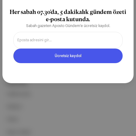
teknoloji şirketi. Marka, ürün ve
Her sabah 07.30'da, 5 dakikalık gündem özeti
partnerliklerimizle berrak, tatmin
e-posta kutunda.
Sabah gazeten Aposto Gündem'e ücretsiz kaydol.
edici, heyecan verici bir bilgi
ekosistemi geleceği için
çalışıyoruz.
Ücretsiz kaydol
Ücretsiz Kaydol →
ŞİRKETİMİZ
Hakkımızda
Reklam
Ethos
Basın Odası