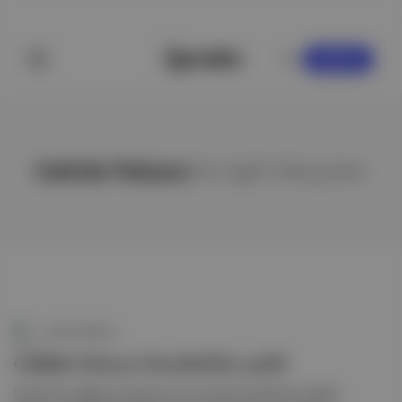
KAYDOL
Cahide Palazzo
ile ilgili hikayeler
Canlı Gündem
Cahide Palazzo İstanbul’da açıldı
İstanbul’un eğlence hayatına yön vermeye hazırlanan Cahide