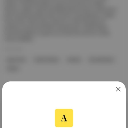
Palazzo, 20 Eylül’de kapılarını açarak yeni sezonunu başlattı.
Restoran, şeflerin özenle hazırladığı lezzetli menüsü ve ışıltılı sahne
performanslarıyla dikkat çekti. Bu sezon, Derya Bedavacı, Gülşen,
Özcan Deniz, Serkan Kaya, Sibel Can ve Yıldız Tilbe gibi ünlü
isimlerle unutulmaz etkinlikler düzenlenecek. Cahide Palazzo,
İstanbul'da eğlence ve gastronomi alanında önemli bir merkez
olmayı hedefliyor.
20 Eyl 2025
gastronomi
Cahide Palazzo
İstanbul
Derya Bedavacı
Gülşen
Aposto, İstanbul & New York
merkezli bağımsız dijital medya ve