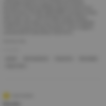
sürdürdüğü programın en yenisi için Main Room’da Kevin
Saunderson ve Feyza Emir B2B Merve Baykal yer alırken Sound
Room’da Chaos In The CBD, GARAN GARAN, Levonjoje’nin ritimleri
hakim olacak. Tarih: 1 Aralık 2023 Mahal: Karaköy, İstanbul
Programdan: Derrick May ve Juan Atkins ile birlikte The Belleville
Three’nin bir parçası olan Kevin Saunderson, techno müziğin ilk
yaratıcılarından biri olarak biliniyor. Detroit’ten İs...
Devamını Oku
01 Ara 2023
paravan
Kevin Saunderson
Feyza Emir B
Merve Baykal
Chaos In The C
Aposto Gündem
Bonobo