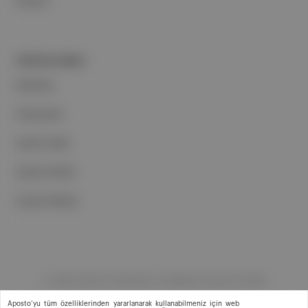
İletişim
PORTFOLYUMUZ
Markalar
Podcastler
Aposto Web
Aposto Mobil
Sosyal Medya
©
2026
Aposto Teknoloji ve Medya Anonim Şirketi
Aposto’yu tüm özelliklerinden yararlanarak kullanabilmeniz için web