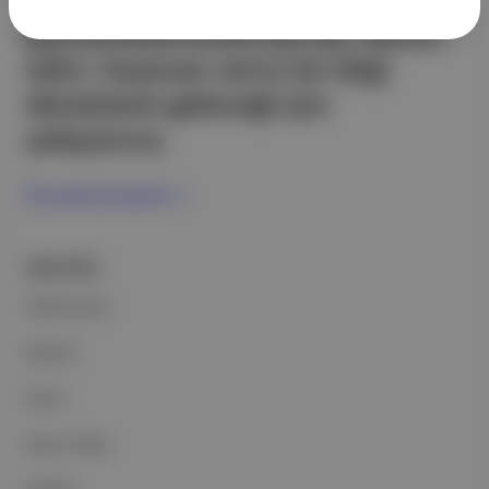
teknoloji şirketi. Marka, ürün ve
partnerliklerimizle berrak, tatmin
edici, heyecan verici bir bilgi
ekosistemi geleceği için
çalışıyoruz.
Ücretsiz Kaydol →
ŞİRKETİMİZ
Hakkımızda
Reklam
Ethos
Basın Odası