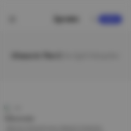
KAYDOL
Chaos In The C
ile ilgili hikayeler
Soli
Selectronic
. Elektronic müzik performansı. Selectist’in Frankhan’da