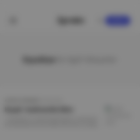
KAYDOL
Eyyubiye
ile ilgili hikayeler
APOSTO GÜNDEM
·
20 HAZ 2023
Kaçak ‘medrese’de ölüm
12 yaşındaki A.D., Şanlıurfa'daki kaçak bir medresenin
yanı başındaki ahırda asılı hâlde ölü bulundu. Çocuğun
intihar ettiği değerlendirildi, ailesi şikayetçi olmadı.