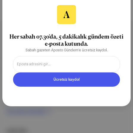
Her sabah 07.30'da, 5 dakikalık gündem özeti
Aposto, İstanbul & New York
e-posta kutunda.
merkezli bağımsız dijital medya ve
Sabah gazeten Aposto Gündem'e ücretsiz kaydol.
teknoloji şirketi. Marka, ürün ve
partnerliklerimizle berrak, tatmin
edici, heyecan verici bir bilgi
Ücretsiz kaydol
ekosistemi geleceği için
çalışıyoruz.
Ücretsiz Kaydol →
ŞİRKETİMİZ