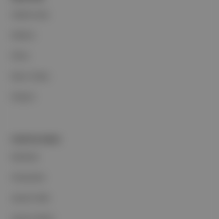
Hakkımızda
Reklam
Ethos
Basın Odası
İletişim
PORTFOLYUMUZ
Markalar
Podcastler
Aposto Web