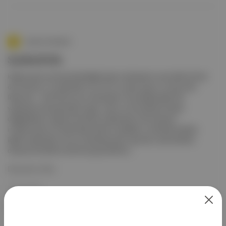
Aposto Gündem
Şanlıurfa’da
iddiaya göre zorla gönderildiği kaçak medresenin yanındaki ahırda
ölü bulunan 12 yaşındaki A.D.'nin ön otopsi raporu ortaya çıktı.
Raporda, “ Adli Tıp Kurumu Diyarbakır Grup Başkanlığı'nda
yapılacak histopatolojik (organ, doku ve hücrelerde oluşan
değişikliklerin çeşitli yöntemler kullanılarak mikroskopta
incelenmesi) ve toksikolojik (zehirli maddeler ve zehirlenmelerle
ilgili) incelemeler sonucu düzenlenecek raporların adli tahkikat
dosyası ile birlikte tarafımıza gönderilme...
Devamını Oku
19 Haz 2023
medrese
otopsi
Şanlıurfa
Ceylanpınar
Eyyubiye