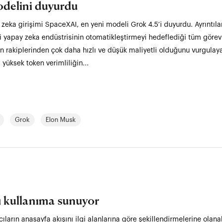
delini duyurdu
 zeka girişimi SpaceXAI, en yeni modeli Grok 4.5’i duyurdu. Ayrıntılar
bi yapay zeka endüstrisinin otomatikleştirmeyi hedeflediği tüm görevl
in rakiplerinden çok daha hızlı ve düşük maliyetli olduğunu vurgula
 yüksek token verimliliğin...
Grok
Elon Musk
ışı kullanıma sunuyor
cıların anasayfa akışını ilgi alanlarına göre şekillendirmelerine olanak