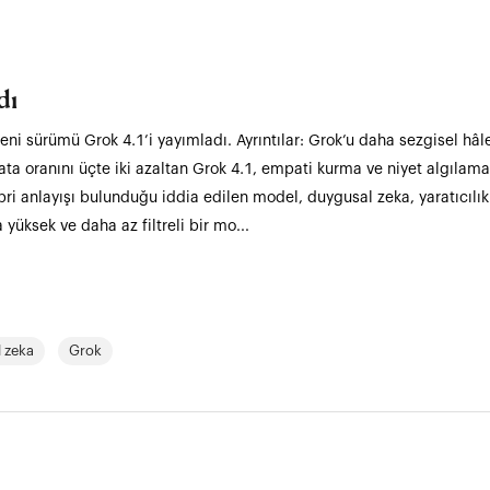
dı
ni sürümü Grok 4.1’i yayımladı. Ayrıntılar: Grok’u daha sezgisel hâl
 hata oranını üçte iki azaltan Grok 4.1, empati kurma ve niyet algılam
pri anlayışı bulunduğu iddia edilen model, duygusal zeka, yaratıcılık 
yüksek ve daha az filtreli bir mo...
 zeka
Grok