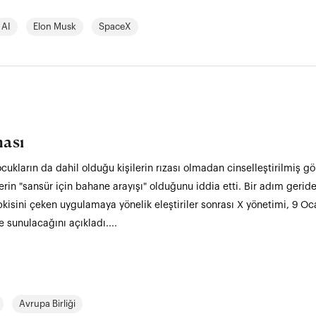
AI
Elon Musk
SpaceX
ası
ocukların da dahil olduğu kişilerin rızası olmadan cinselleştirilmiş g
lerin "sansür için bahane arayışı" olduğunu iddia etti. Bir adım gerid
pkisini çeken uygulamaya yönelik eleştiriler sonrası X yönetimi, 9 O
e sunulacağını açıkladı....
Avrupa Birliği