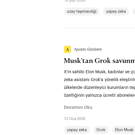
13 Şub 2026
uzay taşımacılığı
yapay zeka
Aposto Gündem
Musk'tan Grok savunm
X'in sahibi Elon Musk, kadınlar ve ç
zeka asistanı Grok'a yönelik eleştiri
ülkelerde düzenleyici kurumların te
özelliğinin yalnızca ücretli aboneler
Devamını Oku
12 Oca 2026
yapay zeka
Grok
Elon Musk