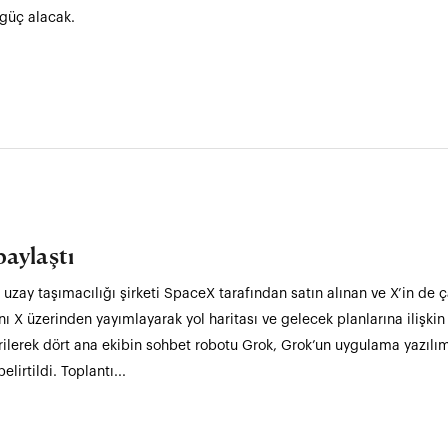
 güç alacak.
paylaştı
uzay taşımacılığı şirketi SpaceX tarafından satın alınan ve X’in de ça
ını X üzerinden yayımlayarak yol haritası ve gelecek planlarına ilişkin a
lerek dört ana ekibin sohbet robotu Grok, Grok’un uygulama yazılım
irtildi. Toplantı...