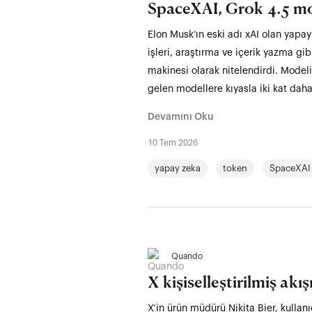
SpaceXAI, Grok 4.5 mo
Elon Musk’ın eski adı xAI olan yapay
işleri, araştırma ve içerik yazma gi
makinesi olarak nitelendirdi. Model
gelen modellere kıyasla iki kat daha
Devamını Oku
10 Tem 2026
yapay zeka
token
SpaceXAI
Quando
X kişiselleştirilmiş ak
X’in ürün müdürü Nikita Bier, kullanı