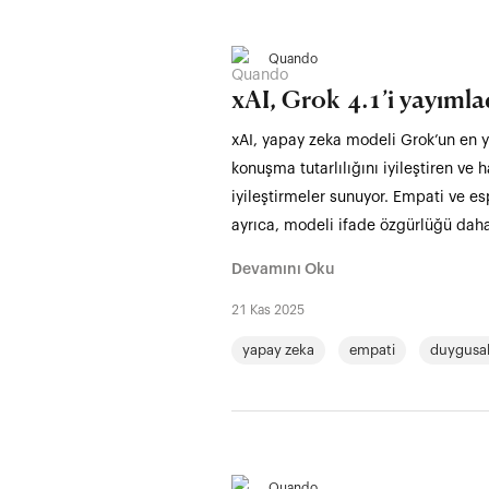
Quando
xAI, Grok 4.1’i yayımla
xAI, yapay zeka modeli Grok’un en ye
konuşma tutarlılığını iyileştiren ve
iyileştirmeler sunuyor. Empati ve es
ayrıca, modeli ifade özgürlüğü daha 
Devamını Oku
21 Kas 2025
yapay zeka
empati
duygusal
Quando