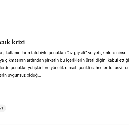
uk krizi
, kullanıcıların talebiyle çocukları “az giysili” ve yetişkinlere cins
a çıkmasının ardından şirketin bu içeriklerin üretildiğini kabul ettiği
klerde çocuklar yetişkinlere yönelik cinsel içerikli sahnelerde tasvir
lerin uygunsuz olduğ...
ws