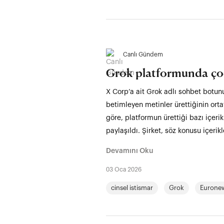
Canlı Gündem
Grok platformunda çoc
X Corp’a ait Grok adlı sohbet botunun
betimleyen metinler ürettiğinin ortay
göre, platformun ürettiği bazı içeri
paylaşıldı. Şirket, söz konusu içerik
Devamını Oku
03 Oca 2026
cinsel istismar
Grok
Eurone