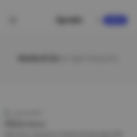
KAYDOL
Hostly Ki Es
ile ilgili hikayeler
Aposto İstanbul
Ghostly Kisses
Nedir? Konser . Hayranlarının “kendisi bu dünyadan değil” dediği,