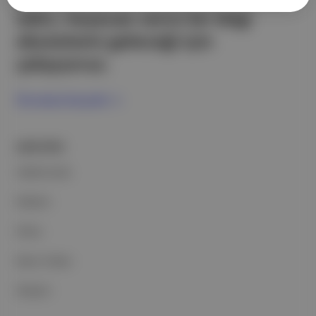
edici, heyecan verici bir bilgi
ekosistemi geleceği için
çalışıyoruz.
Ücretsiz Kaydol →
ŞİRKETİMİZ
Hakkımızda
Reklam
Ethos
Basın Odası
İletişim