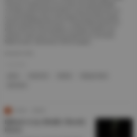
İstanbullu müzikseverlerin her konserini dört gözle beklediği,
muhteşem sesiyle herkesi büyüleyen Fransız-Kanadalı şarkıcı ve
söz yazarı Margaux Sauvé, sahne adıyla Ghostly Kisses yeniden
şehirde. Nerede? Blind Ne zaman? 13 Şubat Neden gitmeli? Son
albümü Dark Room'dan parçalarını muhteşem sesinden canlı
dinlemek, dream pop'un büyüsüne kapılmak için. Not almalı:
Biletler burada . Eda Solmaz'ın 2023'te yaptığı r...
Devamını Oku
11 Şub 2025
şarkıcı
Hostly Ki Es
İstanbul
Margaux Sauvé
Dark Room
Duende
∙
HİKAYE
Ruhani ve içe dönük: Ghostly
Kisses