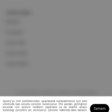
PORTFOLYUMUZ
Markalar
Podcastler
Aposto Web
Aposto Mobil
Sosyal Medya
©
2026
Aposto Teknoloji ve Medya Anonim Şirketi
Aposto’yu tüm özelliklerinden yararlanarak kullanabilmeniz için web
sitemizde bazı zorunlu çerezler kullanıyoruz. Öte yandan, gizliliğinizi
korumak için üçüncü tarafların pazarlama ya da analitik amaçlı
Tamam
kullandığı çerezlere yer vermiyoruz. Çerezler hakkında daha fazlasını