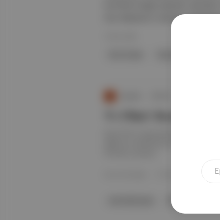
ise Ehren Kruger yazacak. Ayrıntıla
Gun: Maverick 'in devamı niteliğind
19 Nis 2026
Tom Cruise
Top Gun
Param
Duende
∙
HİKAYE
‘F1 Filmi’: Brad Pitt il
Brad Pitt’in başrolünde yer aldığı
eğlence endüstrisinin ve ana akım s
fırtınası sunuyor.
Emre Eminoğlu
·
27 Haz 2025
otomobil yarışı
Film
F1: The