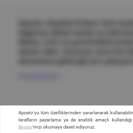
Aposto, İstanbul & New York merk
bağımsız dijital medya ve teknoloji
Marka, ürün ve partnerliklerimizl
tatmin edici, heyecan verici bir bi
ekosistemi geleceği için çalışıyor
Ücretsiz Kaydol →
Aposto’yu tüm özelliklerinden yararlanarak kullanabilm
tarafların pazarlama ya da analitik amaçlı kullandı
Beyanı
'mızı okumaya davet ediyoruz.