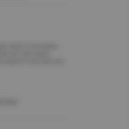
ğını açıkladı. Bir adım geriden:
olmak üzere Johnny Depp’in
nda toplamda 5 milyar dolara yakın
nny Depp