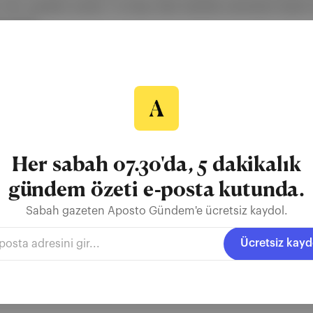
r: Film, pandemi sonrası 1,5 milyar dolar hasılatla sinemalara büyü
e olacak.
ount
CinemaCon
Jerry Bruckheimer
Her sabah 07.30'da, 5 dakikalık
e Formula 1 pistlerinde
gündem özeti e-posta kutunda.
 “F1: The Movie”, reklama boğulmuş yapısına rağmen
inemanın tüm vaatlerini yerine getiren bir heyecan
Sabah gazeten Aposto Gündem'e ücretsiz kaydol.
Ücretsiz kayd
 Movie
Joseph Kosinski
Top Gun: Maverick