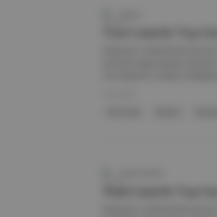
Duende
Tom Cruise'lu 'Top Gu
Paramount, CinemaCon’da Top Gun 3
ise Ehren Kruger yazacak. Ayrıntıla
Gun: Maverick 'in devamı niteliğind
20 Nis 2026
Tom Cruise
Top Gun
Param
Aposto Gündem
Tom Cruise'lu 'Top Gu
Paramount, CinemaCon’da Top Gun 3