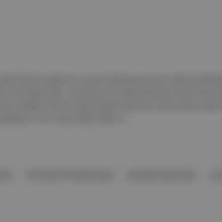
nraki filminin yepyeni bir oyuncu kadrosuyla yeni bir hikaye anlataca
se of the Black Pearl , sonuncusu 2017’deki Dead Men Tell No Tales 
f the Caribbean filminin yapımcılığını üstlenmiş; filmler dünya çapı
uckheimer; Tom Cruise, Miles Teller ve ...
ları
The Curse Of The Black Pearl
Dead Men Tell No Tales
Joh