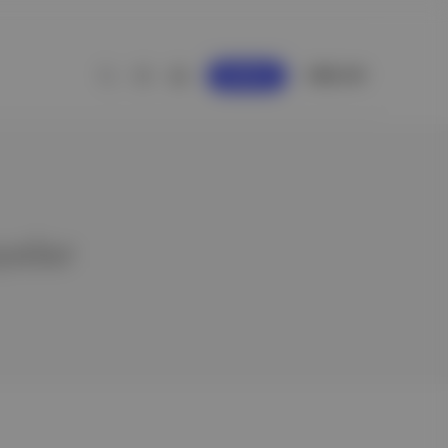
GİRİŞ YAP
KAYDOL
ayeler