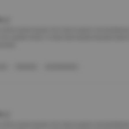
n 3'
 filmini resmen duyurdu; Tom Cruise ve yapımcı Jerry Bruckheimer
r: Film, pandemi sonrası 1,5 milyar dolar hasılatla sinemalara büyü
e olacak.
ount
CinemaCon
Jerry Bruckheimer
n 3'
 filmini resmen duyurdu; Tom Cruise ve yapımcı Jerry Bruckheimer