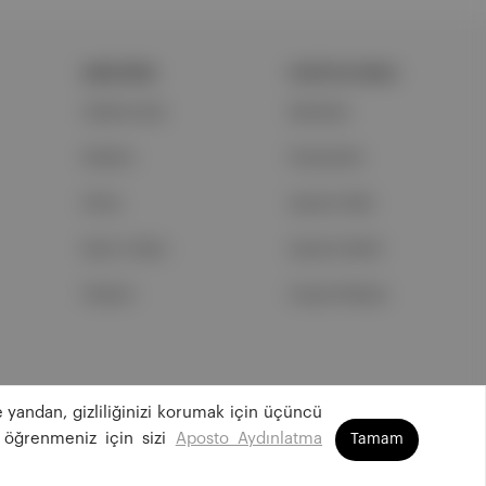
ŞİRKETİMİZ
PORTFOLYUMUZ
Hakkımızda
Markalar
Reklam
Podcastler
Ethos
Aposto Web
Basın Odası
Aposto Mobil
İletişim
Sosyal Medya
 yandan, gizliliğinizi korumak için üçüncü
©
2026
Aposto Teknoloji ve Medya Anonim Şirketi
 öğrenmeniz için sizi
Aposto Aydınlatma
Tamam