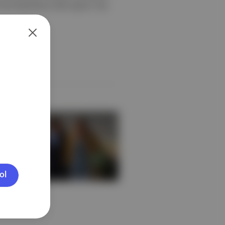
k ivme kazandıran 2022 yapımı Top
ol