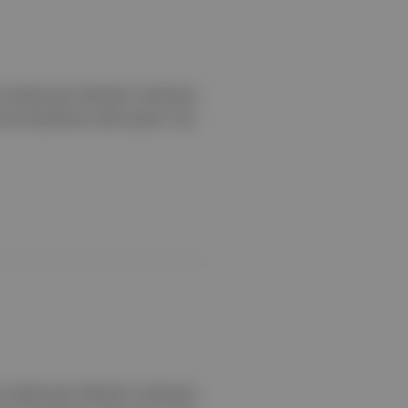
 projeye geri dönecek, senaryoyu
k ivme kazandıran 2022 yapımı Top
 projeye geri dönecek, senaryoyu