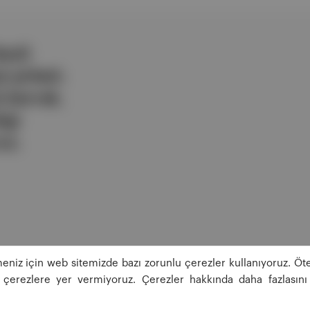
ezli
 şirketi.
e berrak,
lgi
uz.
eniz için web sitemizde bazı zorunlu çerezler kullanıyoruz. Öte
ğı çerezlere yer vermiyoruz. Çerezler hakkında daha fazlasını