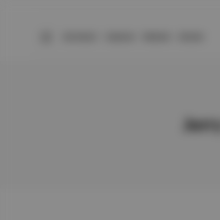
BÜLTENLER
YAZARLAR
PREMIUM
DÜKKAN
Jerr