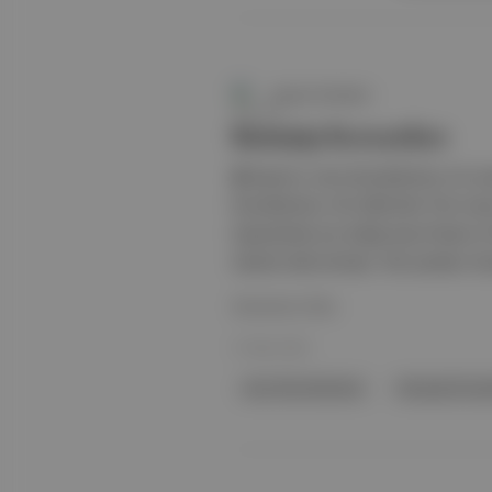
Aposto Gündem
Karayip Korsanları
🎬 Yapımcı Jerry Bruckheimer, bir so
Bruckheimer, ilki 2003’teki The Cur
başrolünde yer aldığı beş Pirates o
hasılat elde etmişti. Öte yandan: Br
Devamını Oku
31 Mar 2024
Jerry Bruckheimer
Karayip Korsan