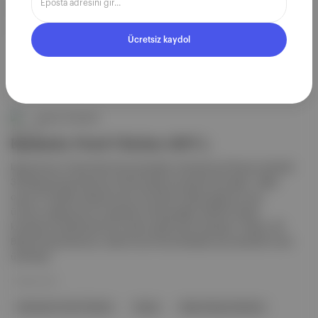
Burger King
Vegetarian Butcher
Birleşik Krallık
Birleşik Krallık
Kentucky Fried Chicken
Ücretsiz kaydol
Aposto Gündem
Kentucky Fried Chicken (KFC),
laboratuvar ortamında tavuk parçaları üretmek için Rusya merkezli
3D Bioprinting Solutions isimli araştırma şirketi ile anlaştı . Neler
oluyor? Üretilen etlerde tavuk hücreleri kullanacağı için yeni
ürünün vejetaryen bir seçenek olmayacağını belirten şirket,
küresel et endüstrisine bir çözüm getirmeyi amaçlıyor. Detay: 3D
Bioprinting Solutions, daha önce tiroid hastaları için sentetik tiroid
üretmişti.
10 Mar 2021
Kentucky Fried Chicken
Rusya
Bioprinting Solutions