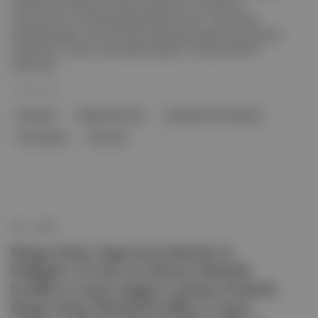
merkezli Yum! Brands’ın sahibi olduğu KFC ve Pizza Hut
restoranlarının Türkiye’deki işletmecisi İş Gıda, “standartları
karşılayamadığı” için franchise anlaşmalarını geçen yılın başında
feshetmişti. İş Gıda, Türkiye’deki şubeleri 12 Şubat 2025’te
kapatmıştı.
19 Mar 2026
franchise
Rekabet Kurumu
Kentucky Fried Chicken
Yum! Brands
Pizza Hut
apéro
Burger King, Vegetarian Butcher iş
birliğiyle 5 Ocak’tan itibaren Birleşik
Krallık'ta vegan nuggets satmaya başladı.
Burger King, Birleşik Krallık’ta vegan