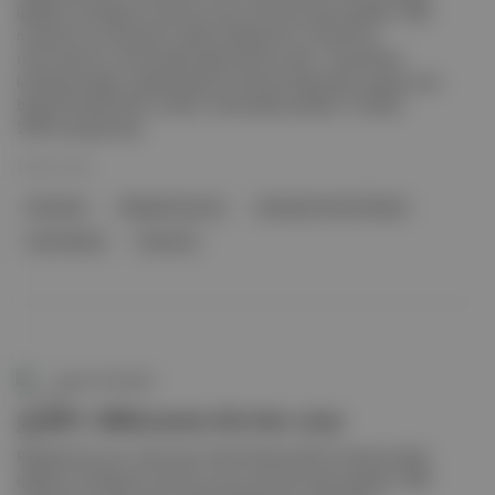
işletilen 33 dükkanın devrine onay verdi. Bir adım geriden: ABD
merkezli Yum! Brands’ın sahibi olduğu KFC ve Pizza Hut
restoranlarının Türkiye’deki işletmecisi İş Gıda, “standartları
karşılayamadığı” gerekçesiyle franchise anlaşmalarını geçen yılın
başında feshetmişti. İş Gıda, Türkiye’deki şubeleri 12 Şubat
2025’te kapatmıştı.
26 Mar 2026
franchise
Rekabet Kurumu
Kentucky Fried Chicken
Yum! Brands
Pizza Hut
Aposto Gündem
33 KFC dükkanının devrine onay
Rekabet Kurumu, Kentucky Fried Chicken (KFC) markası adıyla
işletilen 33 dükkanın devrine onay verdi. Bir adım geriden: ABD