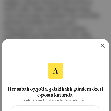
nuggets satmaya başlayan ilk fast-food
zinciri oldu. Neden şimdi? Burger King,
2030 yılına kadar menüsünü %50 etsiz hâle
getirmeyi hedefleyerek sera gazı
emisyonlarını %41 oranında azaltma
taahhüdünü gerçekleştirmeye bir adım
daha yaklaşmayı planlıyor. Diğer taraftan
Burger King , Vegetarian Butcher iş birliğiyle 5 Ocak’tan itibaren
Birleşik Krallık'ta vegan nuggets satmaya başladı. Burger King,
Birleşik Krallık’ta vegan nuggets satmaya başlayan ilk fast-food
zinciri oldu. Neden şimdi? Burger King, 2030 yılına kadar
menüsünü %50 etsiz hâle getirmeyi hedefleyerek sera gazı
emisyonlarını %41 oranında azaltma taahhüdünü
gerçekleştirmeye bir adım daha yaklaşmayı planlıyor. Diğer
taraftan: Kentucky Fried Chicken (KFC), Beyond Meat iş birliğiyl...
Her sabah 07.30'da, 5 dakikalık gündem özeti
e-posta kutunda.
Devamını Oku
Sabah gazeten Aposto Gündem'e ücretsiz kaydol.
12 Oca 2022