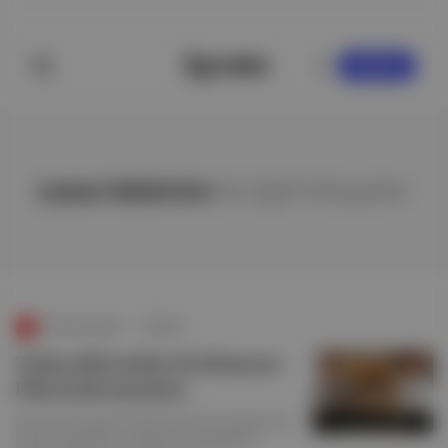
KAYDOL
Lasse Halström
ile ilgili hikayeler
Show Business
∙
HİKAYE
Tadacaklarından Korkmayan
Film Kahramanları
Restoranlar açılalı bir hafta olmadı, birçoğumuzun
aklında özledikleri mekanlarda sevdikleriyle