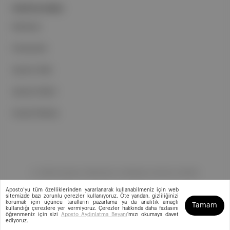
PORTFOLYUMUZ
Markalar
Podcastler
Aposto Web
Aposto Mobil
Sosyal Medya
©
2026
Aposto Teknoloji ve Medya Anonim Şirketi
Aposto’yu tüm özelliklerinden yararlanarak kullanabilmeniz için web
sitemizde bazı zorunlu çerezler kullanıyoruz. Öte yandan, gizliliğinizi
korumak için üçüncü tarafların pazarlama ya da analitik amaçlı
Tamam
kullandığı çerezlere yer vermiyoruz. Çerezler hakkında daha fazlasını
öğrenmeniz için sizi
Aposto Aydınlatma Beyanı
'mızı okumaya davet
ediyoruz.