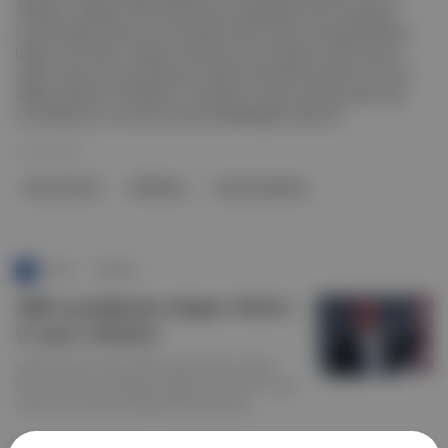
Alshiekh, Krallığın kültürel sahnesini zenginleştirmeyi amaçlayan
bir dizi iddialı proje için ünlü besteci Hans Zimmer ile görüştüklerini
bildirdi. Ayrıntılar: Projeler arasında Suudi Arabistan millî marşının
çeşitli müzik enstrümanlarıyla yeniden düzenlenmesi fikrinin de yer
aldığını belirten Al Alshiekh, bu girişimin ulusal melodiyi daha taze
ve yenilikçi bir yorumla sunmayı hedeflediğini ifade etti.
23 Oca 2025
Hans Zimmer
Millî Marş
Suudi Arabistan
Punto
∙
HİKAYE
ABD seçimlerine doğru: MAGA
ve spor sahaları
ABD seçimleri öncesi NBA yıldızı LeBron James,
Kamala Harris'e desteğini açıklarken Donald Trump
sesini en çok dövüş ringlerinde duyuruyor.