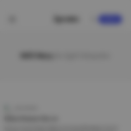
KAYDOL
Millî Marş
ile ilgili hikayeler
Canlı Gündem
Hans Zimmer'den m
illî marş: Suudi Arabistan Eğlence Otoritesi (GEA) Başkanı Turki Al