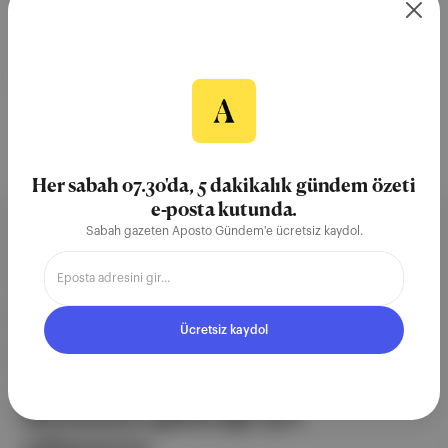
Mithat Fabian Sözmen
·
01 Kas 2024
LeBron James
Donald Trump
Golden State Warriors
Washington D.C
Millî Marş
Her sabah 07.30'da, 5 dakikalık gündem özeti
e-posta kutunda.
Sabah gazeten Aposto Gündem'e ücretsiz kaydol.
Aposto, İstanbul & New York
merkezli bağımsız dijital medya ve
teknoloji şirketi. Marka, ürün ve
Ücretsiz kaydol
partnerliklerimizle berrak, tatmin
edici, heyecan verici bir bilgi
ekosistemi geleceği için