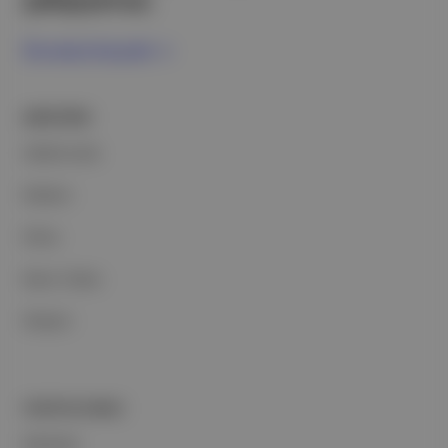
çalışıyoruz.
Ücretsiz Kaydol →
ŞİRKETİMİZ
Hakkımızda
Reklam
Ethos
Basın Odası
İletişim
PORTFOLYUMUZ
Markalar