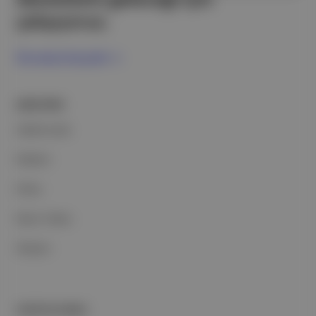
çalışıyoruz.
Ücretsiz Kaydol →
ŞİRKETİMİZ
Hakkımızda
Reklam
Ethos
Basın Odası
İletişim
PORTFOLYUMUZ