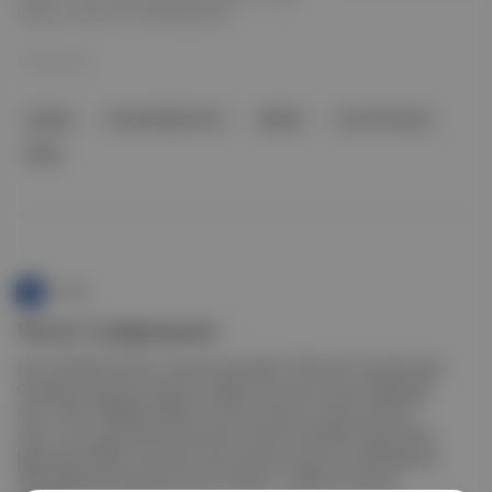
Pogacar önemli bir avantajla giriyor.
19 Tem 2024
bisiklet
Fransa Bisiklet Turu
Bisiklet
Tour De France
İtalya
Punto
Victor Campenaerts
Giro d'Italia'da Grado- Gorizia arasındaki 147km'lik 15.etabı Team
Qhubeka Assos'tan kazandı. Alpecin Fenix'ten Oscar Riesebeek
ikinci, Team DSM'den Nikias Arndt ise üçüncü olarak podyum
yaptı. Turun genel klasmanında ise Ineos Grenadiers takımından
Egan Bernal lider durumda. Şuan pembe mayonun sahibi Bernal,
Team BikeExchange'dan Simon Yates'in 1 dakika 33 saniye