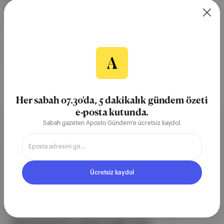
önünde.
24 May 2021
Giro d'Italia
Qhubeka Assos
Victor Campenaerts
Alpecin Fenix
Oscar Riesebeek
Her sabah 07.30'da, 5 dakikalık gündem özeti
e-posta kutunda.
Sabah gazeten Aposto Gündem'e ücretsiz kaydol.
Aposto, İstanbul & New York
merkezli bağımsız dijital medya ve
Ücretsiz kaydol
teknoloji şirketi. Marka, ürün ve
partnerliklerimizle berrak, tatmin
edici, heyecan verici bir bilgi
ekosistemi geleceği için