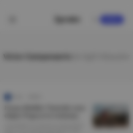
KAYDOL
Victor Campenaerts
ile ilgili hikayeler
Punto
∙
HİKAYE
Fransa Bisiklet Turu'nda sona
doğru: Pogacar'ın tırmanışı
Fransa Bisiklet Turu'nda artık son dönemeçteyiz.
Bugün ve yarın koşulacak dağ etaplarına Tadej