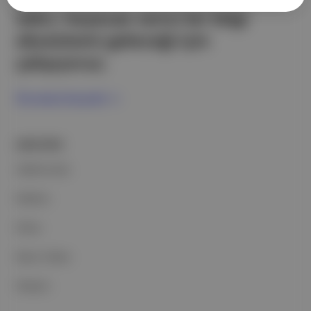
edici, heyecan verici bir bilgi
ekosistemi geleceği için
çalışıyoruz.
Ücretsiz Kaydol →
ŞİRKETİMİZ
Hakkımızda
Reklam
Ethos
Basın Odası
İletişim