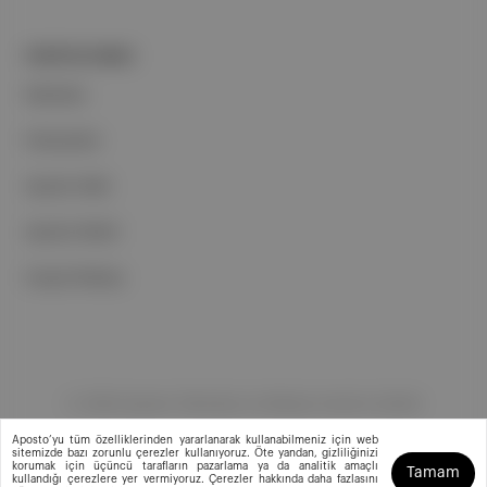
PORTFOLYUMUZ
Markalar
Podcastler
Aposto Web
Aposto Mobil
Sosyal Medya
©
2026
Aposto Teknoloji ve Medya Anonim Şirketi
Aposto’yu tüm özelliklerinden yararlanarak kullanabilmeniz için web
sitemizde bazı zorunlu çerezler kullanıyoruz. Öte yandan, gizliliğinizi
korumak için üçüncü tarafların pazarlama ya da analitik amaçlı
Tamam
kullandığı çerezlere yer vermiyoruz. Çerezler hakkında daha fazlasını