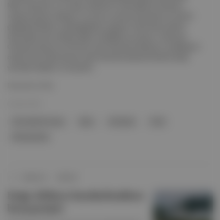
Nehri üzerinde 13,2 milyar dolarlık bir hidroelektrik barajının
inşasına devam ederken, bu durum yerel protestolara ve nehrin
geçtiği Hindistan ve Bangladeş'te yaşayan milyonlarca kişinin
üzerindeki yıkıcı etkilere ilişkin endişelere yol açıyor. Geniş açı:
Önerilen baraj en az 20 köyü sular altında bırakacak ve yaklaşık iki
düzine köyü daha kısmen sular altında bırakarak binlerce kişiyi
yerinden edecek. Su kaynakl...
Devamını Oku
04 Şub 2025
hidroelektrik barajı
Baraj
Hindistan
Tibet
Medog Barajı
Spektrum
∙
HİKAYE
Doğu Afrika'yı hareketlendiren
baraj projesi