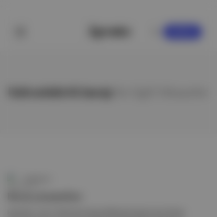
KAYDOL
hidroelektrik barajı
ile ilgili hikayeler
Spektrum
Baraj çatışmaları
Hindistan, Çin'in Tibet'teki devasa Medog barajına karşı Siang