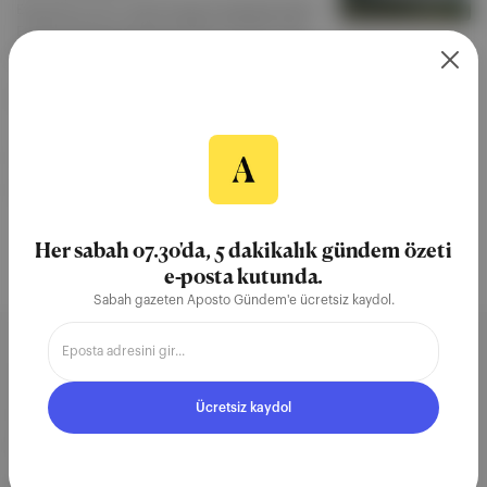
Etiyopya'nın 2011 yılında inşasına başladığı Büyük
Etiyopya Rönesansı Barajı (GERD), Nil Nehri'nden
beslenen ülkeleri öfkelendiriyor.
Alp Akiş
·
10 Eyl 2024
hidroelektrik barajı
Etiyopya
Mavi Nil Nehri
Mısır
Afrika
Her sabah 07.30'da, 5 dakikalık gündem özeti
e-posta kutunda.
Sabah gazeten Aposto Gündem'e ücretsiz kaydol.
Aposto, İstanbul & New York
merkezli bağımsız dijital medya ve
Ücretsiz kaydol
teknoloji şirketi. Marka, ürün ve
partnerliklerimizle berrak, tatmin