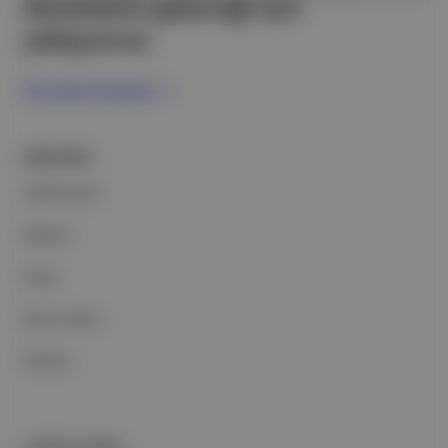
ekosistemi geleceği için
çalışıyoruz.
Ücretsiz Kaydol →
ŞİRKETİMİZ
Hakkımızda
Reklam
Ethos
Basın Odası
İletişim