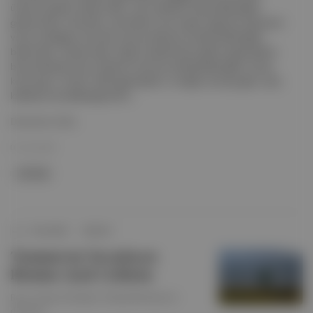
üzerine yapılan araştırmalar, uyku kalitesini düşürebileceğini
göstermiştir. Uzmanlar, yatmadan önce yoğun egzersiz yapmanın
vücut sıcaklığını artırarak uykuya dalmayı zorlaştırabileceğini
belirtmiştir. Araştırmalar, akşam saatlerinde yapılan egzersizlerin
bazı bireylerde uyku düzenini olumsuz etkileyebileceğini ortaya
koymuştur. Ancak, hafif egzersizlerin, örneğin yürüyüş gibi, uyku
kalitesini artırabileceği de ifa...
Devamını Oku
07 Ara 2025
yürüyüş
Dünyahali
∙
HİKAYE
Temmuz'un Yavaşlayan
Ritmine Ayak Uydurun
Bu ay "Kuzey Yürüyüşü" deneyimlemeye ne
dersiniz?