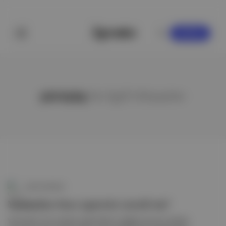
KAYDOL
yürüyüş
ile ilgili hikayeler
Canlı Gündem
Yatmadan önce egzersiz zararlı mı?
Yatmadan önce yapılan egzersizlerin sağlığa olumsuz etkileri