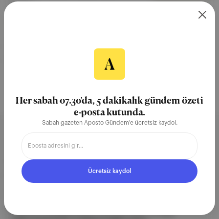
11 Tem 2025
yürüyüş
Ayşe Erenel
Lao Tzu
The Telegraph
Birleşik Krallık
Her sabah 07.30'da, 5 dakikalık gündem özeti
e-posta kutunda.
Sabah gazeten Aposto Gündem'e ücretsiz kaydol.
Aposto, İstanbul & New York
merkezli bağımsız dijital medya ve
Ücretsiz kaydol
teknoloji şirketi. Marka, ürün ve
partnerliklerimizle berrak, tatmin
edici, heyecan verici bir bilgi