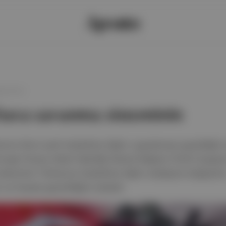
2 07:21
hava savunma sisteminin
e'ye ikinci parti tedarikine ilişkin uygulamaya geçildiğini 
nuşan Rusya Askerî İşbirliği Dairesi Başkanı Dmitri Şugaye
isteminin Türkiye'ye tedarikine ilişkin sözleşme belgesini
 ve hayata geçirildiğini söyledi.