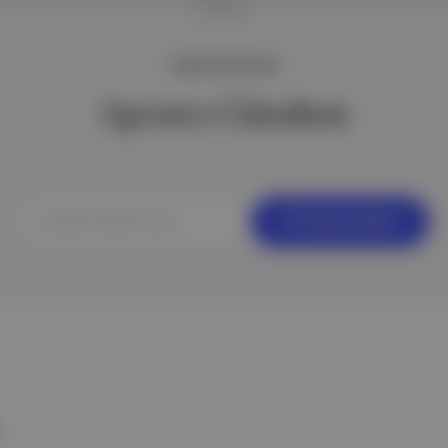
ÜCRETSİZ BÜLTEN
Aposto Gündem
Ücretsiz Kaydol