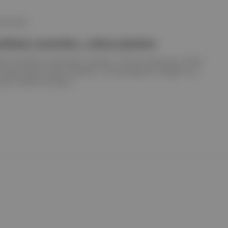
N SAYISI
ükelçi atamaları, eylem planları
ılıklı büyükelçi atayacağını açıkladı. İYİ Parti ekonomiye, DEVA
 ilişkin eylem planını açıkladı. Cumhurbaşkanı Erdoğan Lviv
luk" teklifini yineledi.