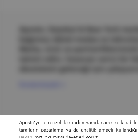
Aposto, İstanbul & New York merk
bağımsız dijital medya ve teknoloji
Marka, ürün ve partnerliklerimizl
tatmin edici, heyecan verici bir bi
ekosistemi geleceği için çalışıyor
Ücretsiz Kaydol →
Aposto’yu tüm özelliklerinden yararlanarak kullanabilm
tarafların pazarlama ya da analitik amaçlı kullandı
Beyanı
'mızı okumaya davet ediyoruz.