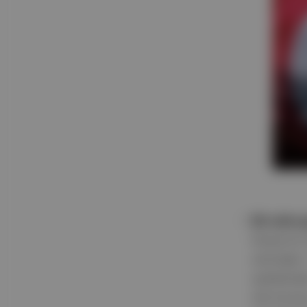
Bir adım 
Rusya'nın 
sürmüştü.
açıklamad
söz konusu