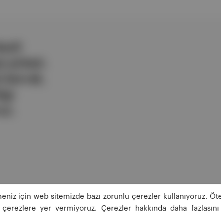
ezli
 şirketi.
e berrak,
lgi
uz.
eniz için web sitemizde bazı zorunlu çerezler kullanıyoruz. Öte
ğı çerezlere yer vermiyoruz. Çerezler hakkında daha fazlasını