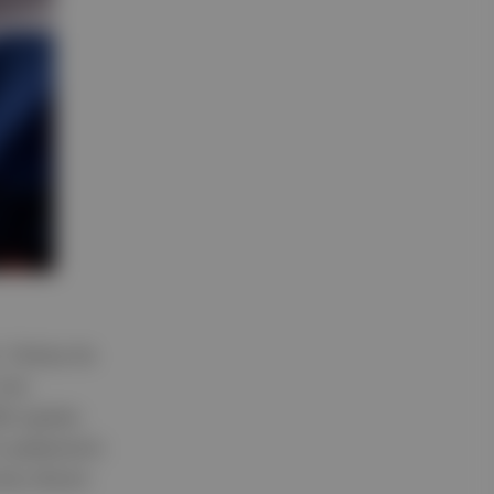
Türkiye ile
 öne
) yapılan
r gelişmenin
üreç devam