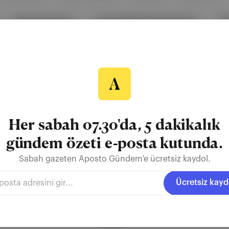
Dmitri Şugayev
United World International
S
F-35
Millî Savunma Bakanlığı
Her sabah 07.30'da, 5 dakikalık
gündem özeti e-posta kutunda.
Sabah gazeten Aposto Gündem'e ücretsiz kaydol.
Ücretsiz kayd