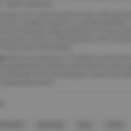
."
ifadeleri kullanılmıştı.
:
Türkiye, 2017 yılında Rusya'dan ilk defa S-400 sistemler
 NATO müttefikleri tarafından sert şekilde eleştirilmişti. 
avunma sistemlerini aldığı gerekçesiyle F-35 savaş uçağı
ogramından çıkarılmış ve ABD tarafından CAATSA yaptırım
ülkeler listesine dahil edilmişti.
an:
Millî Savunma Bakanlığı
"F-16 tedariki ve modernizas
e gerçekleştirilmesi maksadıyla ABD tarafından yapılan da
unma Bakanlığı teknik heyeti görüşmeler yapmak üzere AB
açıklamasında bulundu.
AR
ma sistemi
savaş uçağı
Rusya
Türkiye