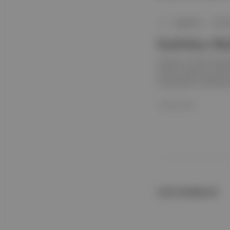
Spektrum
∙
BÜLTE
Kuşbakışı: Büy
Türkiye ve İsrail karş
Partisi düzensiz göçe
ziyaretinde "arabulucu
19 Ağu 2022
İLGİLİ OKUMALAR