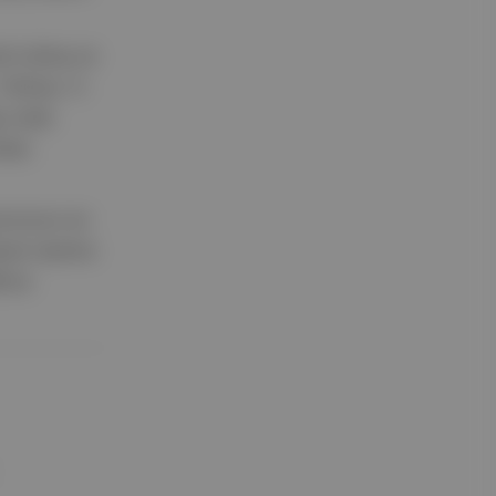
ini almış ve
Türkiye, S-
 ortak
ları
yonunun en
vet üzerine
D'ye