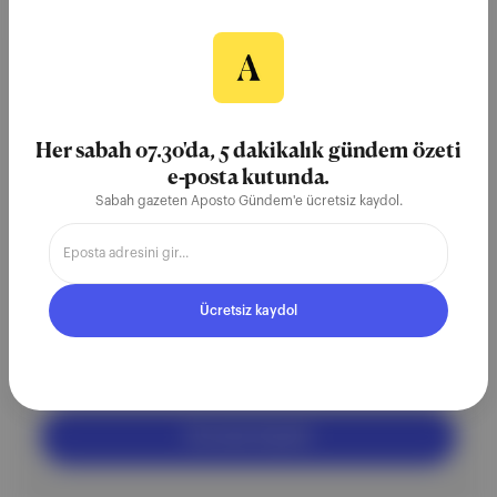
Her sabah 07.30'da, 5 dakikalık gündem özeti
e-posta kutunda.
ÜCRETSİZ BÜLTEN
Sabah gazeten Aposto Gündem'e ücretsiz kaydol.
Aposto Gündem
Ücretsiz kaydol
Ücretsiz Kaydol