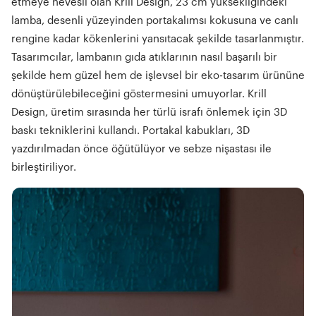
etmeye hevesli olan Krill Design, 23 cm yüksekliğindeki
lamba, desenli yüzeyinden portakalımsı kokusuna ve canlı
rengine kadar kökenlerini yansıtacak şekilde tasarlanmıştır.
Tasarımcılar, lambanın gıda atıklarının nasıl başarılı bir
şekilde hem güzel hem de işlevsel bir eko-tasarım ürününe
dönüştürülebileceğini göstermesini umuyorlar. Krill
Design, üretim sırasında her türlü israfı önlemek için 3D
baskı tekniklerini kullandı. Portakal kabukları, 3D
yazdırılmadan önce öğütülüyor ve sebze nişastası ile
birleştiriliyor.