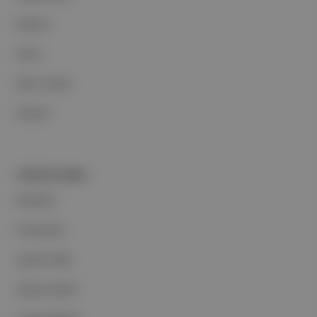
Reklam
Ethos
Basın Odası
İletişim
PORTFOLYUMUZ
Markalar
Podcastler
Aposto Web
Aposto Mobil