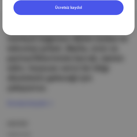
Ücretsiz kaydol
Aposto, İstanbul & New York
merkezli bağımsız dijital medya ve
teknoloji şirketi. Marka, ürün ve
partnerliklerimizle berrak, tatmin
edici, heyecan verici bir bilgi
ekosistemi geleceği için
çalışıyoruz.
Ücretsiz Kaydol →
ŞİRKETİMİZ
Hakkımızda