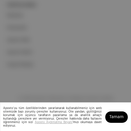
PORTFOLYUMUZ
Markalar
Podcastler
Aposto Web
Aposto Mobil
Sosyal Medya
©
2026
Aposto Teknoloji ve Medya Anonim Şirketi
Aposto’yu tüm özelliklerinden yararlanarak kullanabilmeniz için web
sitemizde bazı zorunlu çerezler kullanıyoruz. Öte yandan, gizliliğinizi
korumak için üçüncü tarafların pazarlama ya da analitik amaçlı
Tamam
kullandığı çerezlere yer vermiyoruz. Çerezler hakkında daha fazlasını
öğrenmeniz için sizi
Aposto Aydınlatma Beyanı
'mızı okumaya davet
ediyoruz.