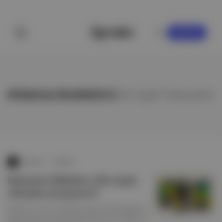
KAYDOL
Aldatma Dedektörü
ile ilgili hikayeler
Quando
∙
HİKAYE
Kusursuz ilişkinin yolu yapay
zekadan mı geçiyor?
Bumble'ın CEO'su Lidiane Jones, flört teknolojisi ve
yapay zekanın bu alana dahil edilmesinin riskleri ve