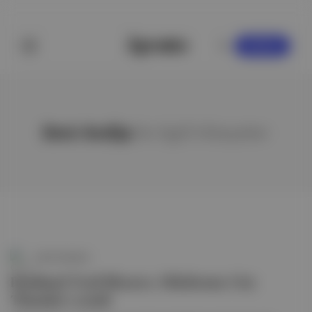
KAYDOL
Deni Avdija
ile ilgili hikayeler
Canlı Gündem
Portland Trail Blazers, Oklahoma City
Thunder'ı yendi