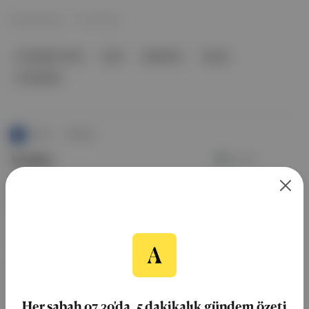
Ahmet Bozkurt
·
01 Eyl 2022
EuroBasket 1979
İsrail
basketbol
Dünya
EuroBasket
Punto
∙
HİKAYE
Yeniler
İlginç potansiyellerin enterasan sıralardan seçildiği
2020 Draft sınıfı, lige kuşkusuz yeni bilinmezlikler
kazandıracak.
10 Mar 2021
forvet
NBA Draft
NBA Draft
Minnesota Timberwolves
Anthony Edwards
Her sabah 07.30'da, 5 dakikalık gündem özeti