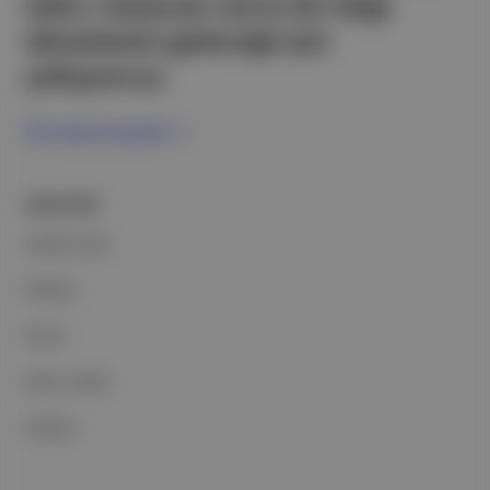
edici, heyecan verici bir bilgi
ekosistemi geleceği için
çalışıyoruz.
Ücretsiz Kaydol →
ŞİRKETİMİZ
Hakkımızda
Reklam
Ethos
Basın Odası
İletişim