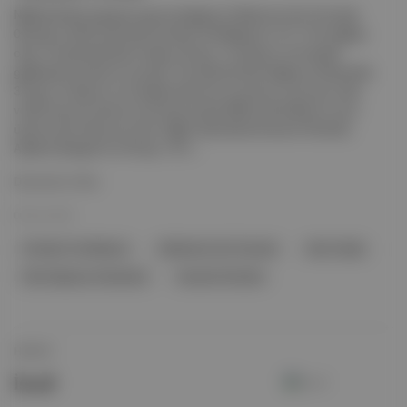
NBA'de 8'de 8 yaparak sezona başlayan Oklahoma City Thunder,
06 Kasım 2025 tarihinde Portland Trail Blazers'a 121-119 mağlup
oldu. Portland'da Deni Avdija, 26 sayı, 10 ribaunt ve 9 asistle
galibiyette önemli rol oynadı. Thunder'da Shai Gilgeous-Alexander,
35 sayı, 9 ribaunt ve 4 asistle takımının en skorer oyuncusu oldu
ve 80 maç üst üste en az 20 sayı atarak NBA tarihindeki en uzun
üçüncü seri rekorunu kırdı. Diğer takımlarda Houston Rockets,
Alperen Şengün'ün 20 sayı, 16 ri...
Devamını Oku
06 Kas 2025
Portland Trail Blazers
Oklahoma City Thunder
Deni Avdija
Shai Gilgeous-Alexander
Houston Rockets
HİKAYE
İsrail