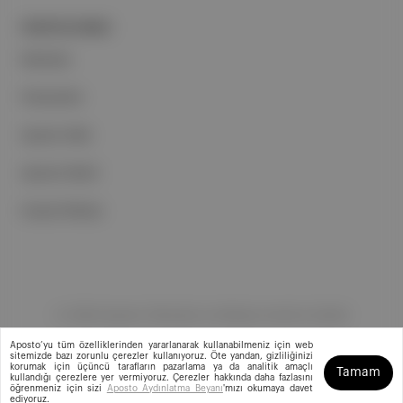
PORTFOLYUMUZ
Markalar
Podcastler
Aposto Web
Aposto Mobil
Sosyal Medya
©
2026
Aposto Teknoloji ve Medya Anonim Şirketi
Aposto’yu tüm özelliklerinden yararlanarak kullanabilmeniz için web
sitemizde bazı zorunlu çerezler kullanıyoruz. Öte yandan, gizliliğinizi
korumak için üçüncü tarafların pazarlama ya da analitik amaçlı
Tamam
kullandığı çerezlere yer vermiyoruz. Çerezler hakkında daha fazlasını
öğrenmeniz için sizi
Aposto Aydınlatma Beyanı
'mızı okumaya davet
ediyoruz.