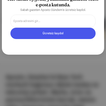
e-posta kutunda.
Sabah gazeten Aposto Gündem'e ücretsiz kaydol.
APOSTO GÜNDEM
·
10 MAR 2021
NBA'de tedbirli serüven
NBA'de 2020-21 sezonu, dün sabah oynanan
karşılaşmalarla başladı.
Ücretsiz kaydol
Aposto, İstanbul & New York
merkezli bağımsız dijital medya ve
teknoloji şirketi. Marka, ürün ve
partnerliklerimizle berrak, tatmin