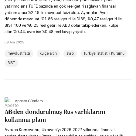
yatırımcısına TÜFE bazında en çok reel getiri sağlayan finansal
yatırım aracı %2,18 ile mevduat faizi oldu. Ayrıntılar: Aynı
dönemde mevduatı %1,86 reel getiri ile DİBS, %0,47 reel getiri ile
BIST 100 ve %0,23 reel getiri ile ABD dolar takip ederken, külçe
altın %0,44, avro ise %0,48 reel kayıp yaşattı.
09 Ara 2025
mevduat faizi
külçe altın
avro
Türkiye İstatistik Kurumu
BIST
Aposto Gündem
AB'den dondurulmuş Rus varlıklarını
kullanma planı
Avrupa Komisyonu, Ukrayna’yı 2026-2027 yıllarında finansal