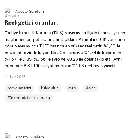
Aposto Gündem
Reel getiri oranları
Türkiye İstatistik Kurumu (TÜİK) Mayıs ayına ilişkin finansal yatırım
araçlarının reel getiri oranlarını açıkladı. Ayrıntılar: TÜİK verilerine
göre Mayıs ayında TÜFE bazında en yüksek reel getiri %1,80 ile
mevduat faizinde kaydedildi. Onu sırasıyla %1,74 ile külçe altın,
%1,57 ile DİBS, %0,56 ile avro ve %0,23 ile dolar takip etti. Aynı
dönemde BIST 100 ise yatırımcısına %1,53 reel kayıp yaşattı.
11 Haz 2025
mevduat faizi
külçe altın
avro
dolar
Türkiye İstatistik Kurumu
Aposto Gündem