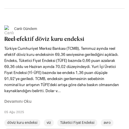
Canlı Gündem
Reel efektif döviz kuru endeksi
Türkiye Cumhuriyet Merkez Bankası (TCMB), Temmuz ayında reel
efektif döviz kuru endeksinin 69,36 seviyesine gerilediğini açıkladı.
Endeks, Tüketici Fiyat Endeksi (TÜFE) bazında 0,66 puan azalarak
69,36 oldu ve Haziran ayında 70,02 düzeyindeydi. Yurt İçi Üretici
Fiyat Endeksi (Yİ-ÜFE) bazında ise endeks 1,36 puan düşüşle
91,92'ye geriledi. TCMB, endeksin gerilemesinin sebebinin
nominal kur artışının TÜFE'deki artışa göre daha baskın olmasından
kaynaklandığını belirtti. Dolar v...
Devamını Oku
05 Ağu 2025
döviz kuru endeksi
viz
Tüketici Fiyat Endeksi
avro