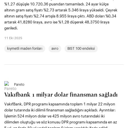
%1,27 düşüşle 10.720,36 puandan tamamladı. 24 ayar külçe
altının gram satış fiyatı %2,73 artarak 5.346 liraya yükseldi. Çeyrek
altının satış fiyatı %2,74 artışla 8.955 liraya çıktı. ABD doları %0,34
artarak 41,8280 liraya, avro ise %1,28 düşerek 48,3750 liraya
geriledi.
11 Eki 2025
kıymetli maden fonları
avro
BIST 100 endeksi
Pareto
Vakıfbank 1 milyar dolar finansman sağladı
VakıfBank, DPR programı kapsamında toplam 1 milyar 22 milyon
dolar tutarında iki dilimli finansman sağladığını açıkladı. Ayrıntılar:
İşlemin 524 milyon dolar ve 425 milyon avro tutarındaki iki
dilimden oluştuğu ve söz konusu DPR programı kapsamında en az