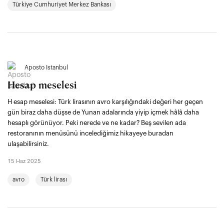
Türkiye Cumhuriyet Merkez Bankası
Aposto İstanbul
Hesap meselesi
H esap meselesi: Türk lirasının avro karşılığındaki değeri her geçen
gün biraz daha düşse de Yunan adalarında yiyip içmek hâlâ daha
hesaplı görünüyor. Peki nerede ve ne kadar? Beş sevilen ada
restoranının menüsünü incelediğimiz hikayeye buradan
ulaşabilirsiniz.
15 Haz 2025
avro
Türk lirası