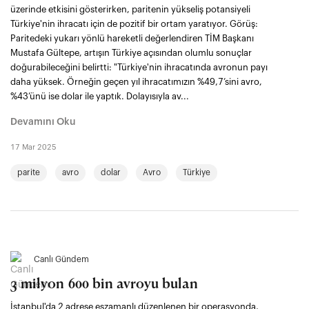
üzerinde etkisini gösterirken, paritenin yükseliş potansiyeli
Türkiye'nin ihracatı için de pozitif bir ortam yaratıyor. Görüş:
Paritedeki yukarı yönlü hareketli değerlendiren TİM Başkanı
Mustafa Gültepe, artışın Türkiye açısından olumlu sonuçlar
doğurabileceğini belirtti: "Türkiye'nin ihracatında avronun payı
daha yüksek. Örneğin geçen yıl ihracatımızın %49,7’sini avro,
%43’ünü ise dolar ile yaptık. Dolayısıyla av...
Devamını Oku
17 Mar 2025
parite
avro
dolar
Avro
Türkiye
Canlı Gündem
3 milyon 600 bin avroyu bulan
İstanbul'da 2 adrese eşzamanlı düzenlenen bir operasyonda,