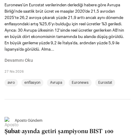
Euronews'ün Eurostat verilerinden derlediği habere göre Avrupa
Birliği'nde saatlik brüt ücret ve maaşlar 2020'de 21,5 avrodan
2025'te 26,2 avroya çıkarak yüzde 21,9 arttı ancak aynı dönemde
enflasyondaki artış %25,6'yı bulduğu için reel ücretler %3 geriledi.
Ayrıca: 30 Avrupa ülkesinin 12'sinde reel ücretler gerilerken AB'nin
en büyük dört ekonomisinin tamamında bu alanda düşüş görüldü.
En büyük gerileme yüzde 9,2 ile İtalya'da, ardından yüzde 5,9 ile
İspanya'da görüldü. Alma...
Devamını Oku
27 Nis 2026
avro
enflasyon
Avrupa
Euronews
Eurostat
Aposto Gündem
Şubat ayında getiri şampiyonu BIST 100