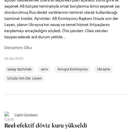
açıdan desteklemek üzere iki seçenekli plan açıkladı; buna göre ilk
seçenek AB bütçesi teminatıyla ortak borçlanma ikinci seçenek ise
dondurulmuş Rus devlet varlıklarının teminat olarak kullanılacağı
tazminat kredisi. Ayrıntılar: AB Komisyonu Başkanı Ursula von der
Leyen, planın Ukrayna’nın savaş ve temel hizmet ihtiyaçlarını
karşılamayı amaçladığını söyledi. Öte yandan: Olası vetoları
baypas edecek acil durum yetkile...
Devamını Oku
04 Ara 2025
savaş tazminatı
avro
Avrupa Komisyonu
Ukrayna
Ursula Von Der Leyen
Canlı Gündem
Reel efektif döviz kuru yükseldi