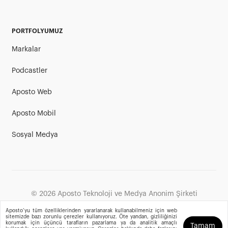
PORTFOLYUMUZ
Markalar
Podcastler
Aposto Web
Aposto Mobil
Sosyal Medya
©
2026
Aposto Teknoloji ve Medya Anonim Şirketi
Aposto’yu tüm özelliklerinden yararlanarak kullanabilmeniz için web
sitemizde bazı zorunlu çerezler kullanıyoruz. Öte yandan, gizliliğinizi
korumak için üçüncü tarafların pazarlama ya da analitik amaçlı
Tamam