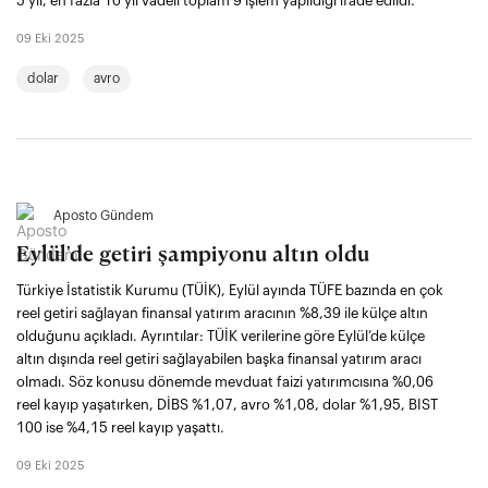
5 yıl, en fazla 10 yıl vadeli toplam 9 işlem yapıldığı ifade edildi.
09 Eki 2025
dolar
avro
Aposto Gündem
Eylül'de getiri şampiyonu altın oldu
Türkiye İstatistik Kurumu (TÜİK), Eylül ayında TÜFE bazında en çok
reel getiri sağlayan finansal yatırım aracının %8,39 ile külçe altın
olduğunu açıkladı. Ayrıntılar: TÜİK verilerine göre Eylül’de külçe
altın dışında reel getiri sağlayabilen başka finansal yatırım aracı
olmadı. Söz konusu dönemde mevduat faizi yatırımcısına %0,06
reel kayıp yaşatırken, DİBS %1,07, avro %1,08, dolar %1,95, BIST
100 ise %4,15 reel kayıp yaşattı.
09 Eki 2025