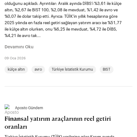
olduğunu açıkladı. Ayrıntılar: Aralık ayında DİBS’i %3,61 ile külçe
altın, %2,67 ile BIST 100, %2,08 ile mevduat, %1,42 ile avro ve
%0,07 ile dolar takip etti. Ayrıca: TÜİK’in yıllık hesaplarına göre
2025 yılında en fazla reel getiri sağlayan yatırım aracı ise %51,77
ile külçe altın olurken, onu %6,25 ile mevduat, %4,72 ile DİBS,
%4,21 ile avro tak...
Devamını Oku
09 Oca 2026
külçe altın
avro
Türkiye İstatistik Kurumu
BIST
Aposto Gündem
Finansal yatırım araçlarının reel getiri
oranları
Türkiye İstatistik Kurumu (TÜİK) verilerine göre Kasım ayında