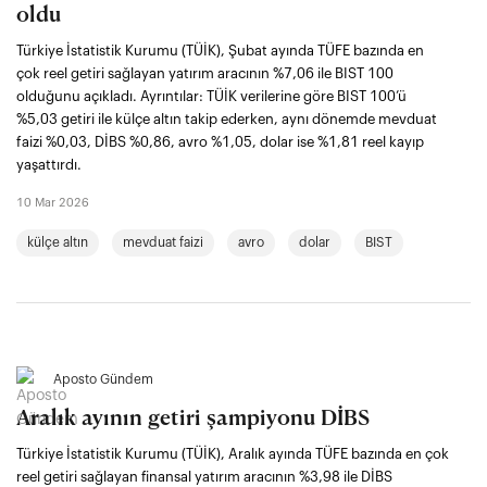
oldu
Türkiye İstatistik Kurumu (TÜİK), Şubat ayında TÜFE bazında en
çok reel getiri sağlayan yatırım aracının %7,06 ile BIST 100
olduğunu açıkladı. Ayrıntılar: TÜİK verilerine göre BIST 100’ü
%5,03 getiri ile külçe altın takip ederken, aynı dönemde mevduat
faizi %0,03, DİBS %0,86, avro %1,05, dolar ise %1,81 reel kayıp
yaşattırdı.
10 Mar 2026
külçe altın
mevduat faizi
avro
dolar
BIST
Aposto Gündem
Aralık ayının getiri şampiyonu DİBS
Türkiye İstatistik Kurumu (TÜİK), Aralık ayında TÜFE bazında en çok
reel getiri sağlayan finansal yatırım aracının %3,98 ile DİBS