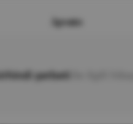
rhindi şerbeti
ile ilgili hik
İKAYE