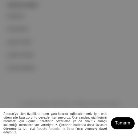
PORTFOLYUMUZ
Markalar
Podcastler
Aposto Web
Aposto Mobil
Sosyal Medya
©
2026
Aposto Teknoloji ve Medya Anonim Şirketi
Aposto’yu tüm özelliklerinden yararlanarak kullanabilmeniz için web
sitemizde bazı zorunlu çerezler kullanıyoruz. Öte yandan, gizliliğinizi
korumak için üçüncü tarafların pazarlama ya da analitik amaçlı
Tamam
kullandığı çerezlere yer vermiyoruz. Çerezler hakkında daha fazlasını
öğrenmeniz için sizi
Aposto Aydınlatma Beyanı
'mızı okumaya davet
ediyoruz.