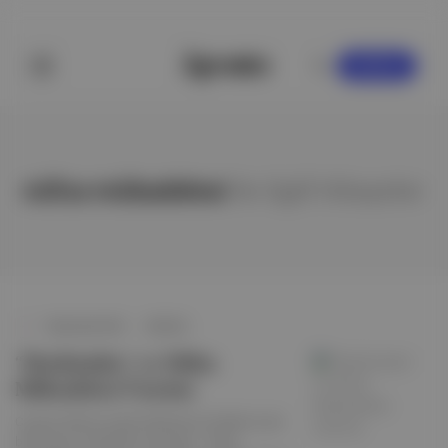
KAYDOL
nüfus mübadelesi
ile ilgili hikayeler
Toplumsal Tarih
∙
HİKAYE
“Meskinides” ve Nüfus
Mübadelesi Üzerine
Cüzzam illetine tutulan Müslüman Giritlilerin pek
bilinmeyen mübadele yolculuğu: “Nüfus