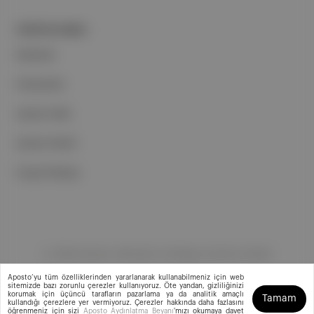
PORTFOLYUMUZ
Markalar
Podcastler
Aposto Web
Aposto Mobil
Sosyal Medya
©
2026
Aposto Teknoloji ve Medya Anonim Şirketi
Aposto’yu tüm özelliklerinden yararlanarak kullanabilmeniz için web
sitemizde bazı zorunlu çerezler kullanıyoruz. Öte yandan, gizliliğinizi
korumak için üçüncü tarafların pazarlama ya da analitik amaçlı
Tamam
kullandığı çerezlere yer vermiyoruz. Çerezler hakkında daha fazlasını
öğrenmeniz için sizi
Aposto Aydınlatma Beyanı
'mızı okumaya davet