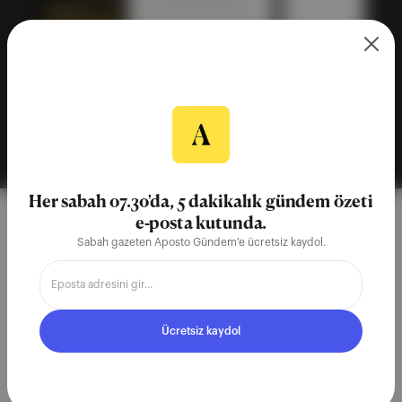
Her sabah 07.30'da, 5 dakikalık gündem özeti
e-posta kutunda.
Sabah gazeten Aposto Gündem'e ücretsiz kaydol.
Ücretsiz kaydol