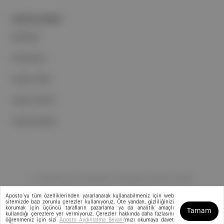
PORTFOLYUMUZ
Markalar
Podcastler
Aposto Web
Aposto Mobil
Sosyal Medya
©
2026
Aposto Teknoloji ve Medya Anonim Şirketi
Aposto’yu tüm özelliklerinden yararlanarak kullanabilmeniz için web
sitemizde bazı zorunlu çerezler kullanıyoruz. Öte yandan, gizliliğinizi
korumak için üçüncü tarafların pazarlama ya da analitik amaçlı
Tamam
kullandığı çerezlere yer vermiyoruz. Çerezler hakkında daha fazlasını
öğrenmeniz için sizi
Aposto Aydınlatma Beyanı
'mızı okumaya davet