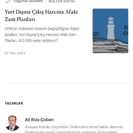
Özgürlük Gündemi
∙
BÜLTEN SAYISI
Yurt Dışına Çıkış Harcına Afaki
Zam Planları
AYM’nin Hükümet Sistemi Değişikliğine İlişkin
İptalleri, Yurt Dışına Çıkış Harcına Afaki Zam
Planları, ISO 500 neler anlatıyor?
01 Tem 2024
YAZARLAR
Ali Rıza Çoban
Anayasa hukuku doçentidir. Doktorasını temel haklar alanında
İngiltere'de Leeds üniversitesinde yapmıştır. İnsan hakları