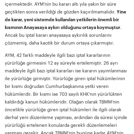
içermektedir. AYM’nin bu kararı altı yıla yakın bir süre
geçtikten sonra verildiği de gözden kaçırılmamalıdır.
Yine
de karar, yeni sistemde kullan
ı
lan yetkilerin önemli bir
k
ı
sm
ı
n
ı
n Anayasaya ayk
ı
r
ı
oldu
ğ
unu ortaya koymu
ş
tur
.
Ancak bu iptal kararı anayasaya aykırılık sorunlarını
çözmemiş, daha kaotik bir durum ortaya çıkarmıştır.
AYM, 42 farklı maddeyle ilgili bazı iptal kararlarının
yürürlüğe girmesini 12 ay süreyle ertelemiştir. 26 ayrı
maddeyle ilgili bazı iptal kararları ise kararın yayımlanması
ile yürürlüğe girmiştir. Yürürlüğe giren iptal hükümlerinin
bir kısmı doğrudan Cumhurbaşkanına yetki veren
hükümlerdir. Bir kısmı ise 703 sayılı KHK’nın yürürlükten
kaldırdığı kanun hükümleridir. Olağan olarak TBMM’nin
öncelikle yürürlüğe giren iptal hükümleri ile ilgili olarak
derhal yeni düzenleme yapması, ardından da süresi içinde
yürürlüğü ertelenen konularda gerekli düzenlemeleri
yapması gerekir. Ancak TBMM’nin bugüne kadar AYM’nin