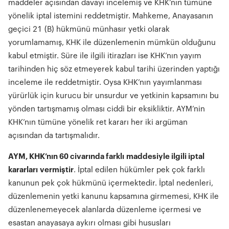
maddeler açısından davayı incelemiş ve KHK’nın tümüne
yönelik iptal istemini reddetmiştir. Mahkeme, Anayasanın
geçici 21 (B) hükmünü münhasır yetki olarak
yorumlamamış, KHK ile düzenlemenin mümkün olduğunu
kabul etmiştir. Süre ile ilgili itirazları ise KHK’nın yayım
tarihinden hiç söz etmeyerek kabul tarihi üzerinden yaptığı
inceleme ile reddetmiştir. Oysa KHK’nın yayımlanması
yürürlük için kurucu bir unsurdur ve yetkinin kapsamını bu
yönden tartışmamış olması ciddi bir eksikliktir. AYM’nin
KHK’nın tümüne yönelik ret kararı her iki argüman
açısından da tartışmalıdır.
AYM, KHK’n
ı
n 60 civar
ı
nda farkl
ı
maddesiyle ilgili iptal
kararlar
ı
vermi
ş
tir
. İptal edilen hükümler pek çok farklı
kanunun pek çok hükmünü içermektedir. İptal nedenleri,
düzenlemenin yetki kanunu kapsamına girmemesi, KHK ile
düzenlenemeyecek alanlarda düzenleme içermesi ve
esastan anayasaya aykırı olması gibi hususları