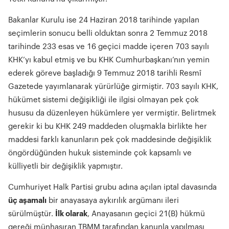
Bakanlar Kurulu ise 24 Haziran 2018 tarihinde yapılan
seçimlerin sonucu belli olduktan sonra 2 Temmuz 2018
tarihinde 233 esas ve 16 geçici madde içeren 703 sayılı
KHK’yı kabul etmiş ve bu KHK Cumhurbaşkanı’nın yemin
ederek göreve başladığı 9 Temmuz 2018 tarihli Resmî
Gazetede yayımlanarak yürürlüğe girmiştir. 703 sayılı KHK,
hükümet sistemi değişikliği ile ilgisi olmayan pek çok
hususu da düzenleyen hükümlere yer vermiştir. Belirtmek
gerekir ki bu KHK 249 maddeden oluşmakla birlikte her
maddesi farklı kanunların pek çok maddesinde değişiklik
öngördüğünden hukuk sisteminde çok kapsamlı ve
külliyetli bir değişiklik yapmıştır.
Cumhuriyet Halk Partisi grubu adına açılan iptal davasında
üç a
ş
amal
ı
bir anayasaya aykırılık argümanı ileri
sürülmüştür.
İ
lk olarak
, Anayasanın geçici 21(B) hükmü
gereği münhasıran TBMM tarafından kanunla yapılması