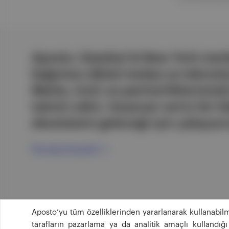
Aposto, İstanbul & New York merk
bağımsız dijital medya ve teknoloji
Marka, ürün ve partnerliklerimizl
tatmin edici, heyecan verici bir bi
ekosistemi geleceği için çalışıyor
Ücretsiz Kaydol →
Aposto’yu tüm özelliklerinden yararlanarak kullanabilm
tarafların pazarlama ya da analitik amaçlı kullandı