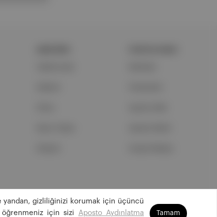
ŞİRKETİMİZ
PORTFOLYUMUZ
Hakkımızda
Markalar
Reklam
Podcastler
Ethos
Aposto Web
Basın Odası
Aposto Mobil
İletişim
Sosyal Medya
 yandan, gizliliğinizi korumak için üçüncü
©
2026
Aposto Teknoloji ve Medya Anonim Şirketi
 öğrenmeniz için sizi
Aposto Aydınlatma
Tamam