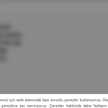
ezli
 şirketi.
e berrak,
lgi
uz.
eniz için web sitemizde bazı zorunlu çerezler kullanıyoruz. Öte
ğı çerezlere yer vermiyoruz. Çerezler hakkında daha fazlasını