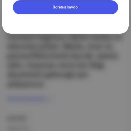
Ücretsiz kaydol
Aposto, İstanbul & New York
merkezli bağımsız dijital medya ve
teknoloji şirketi. Marka, ürün ve
partnerliklerimizle berrak, tatmin
edici, heyecan verici bir bilgi
ekosistemi geleceği için
çalışıyoruz.
Ücretsiz Kaydol →
ŞİRKETİMİZ
Hakkımızda