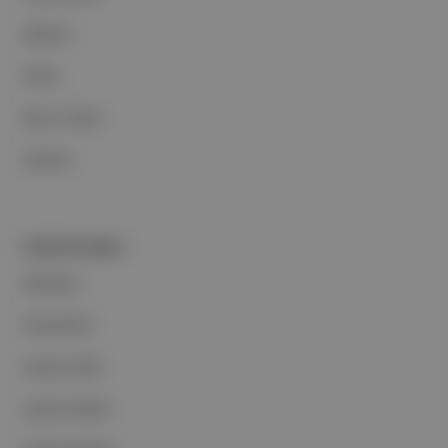
Reklam
Ethos
Basın Odası
İletişim
PORTFOLYUMUZ
Markalar
Podcastler
Aposto Web
Aposto Mobil