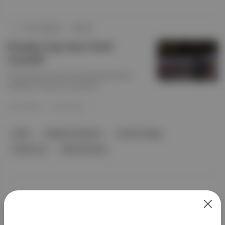
This Is England
∙
HİKAYE
Premier Lig Arayı Nasıl
Geçirdi?
Dünya Kupası arasında lig hangi gelişmelerle
çalkalandı? Yakından inceleyelim.
Umut Öztürk
·
24 Ara 2022
futbol
Alejandro Garnacho
Craven Cottage
Premier Lig
Wolverhampton
This Is England