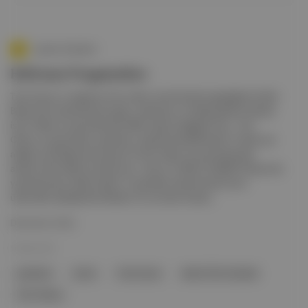
Aposto Gündem
Haftanın Fragmanları
Tina Turner ’ın yaşamını konu alan ve prömiyerini geçtiğimiz hafta
Berlin Film Festivali’nde yapan, televizyon ve dijital platformlarda
ise 27 Mart’ta yayımlanacak HBO yapımı belgesel Tina , Tom
Clancy romanından uyarlanan, başrolünde Michael B. Jordan yer
aldığı ve 30 Nisan’da Amazon Prime Video ’da yayımlanacak
aksiyon filmi Without Remorse , Ayrıca 13 Mart’ta MUBI Türkiye ’de
yayımlanacak, Reha Erdem ’in pandemi döneminde Zoom
üzerinden çektiği Seni Buldum Ya ve Zack Snyde...
Devamını Oku
10 Mar 2021
pandemi
Zoom
Tina Turner
Berlin Film Festivali
Tom Clancy