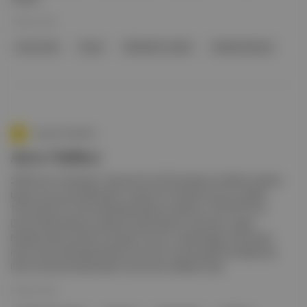
16 Mar 2026
kırmızı halı
Oscar
Michael B. Jordan
Renate Reinsve
Aposto Gündem
Aktör Ödülleri
2026 Actor Awards’ta, Sinners En İyi Film Kadrosu ödülünü alırken
başrol oyuncusu Michael B. Jordan En İyi Erkek Oyuncu seçildi;
The Studio En İyi Komedi Dizisi Kadrosu dahil üç, The Pitt En İyi
Drama Dizisi Kadrosu dahil iki ödül kazandı. Ayrıntılar: Jessie
Buckley Hamnet ile En İyi Kadın Oyuncu, Seth Rogen The Studio
ile En İyi Komedi Dizisi Erkek Oyuncusu, Keri Russell The Diplomat
ile En İyi Drama Dizisi Kadın Oyuncusu ödüllerini aldı.
03 Mar 2026