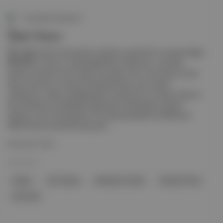
Bu Hafta Ne İzlesem?
Tom Clancy
’nin 1993 tarihli romanından uyarlanan, başrolünü ve yapımcılığını
Michael B. Jordan ’ın üstlendiği Without Remorse , yarından
itibaren Amazon Prime Video ’da olacak. Film, Tom Clancy’s Jack
Ryan evreninin en önemli karakterlerinden John Clark’a
odaklanıyor. Ailesi, katıldığı gizli bir operasyonun intikamı uğruna
Rus askerlerince katledilen kıdemli şef, suikastçıların peşine
düşüyor ve bu sırada gizli bir CIA ajanıyla güçlerini birleştiriyor.
ABD ile Rusya arasında savaş çıka...
Devamını Oku
29 Nis 2021
suikast
Tom Clancy
Michael B. Jordan
Amazon Prime
Jack Ryan