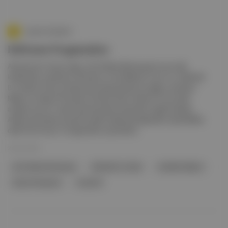
Aposto Gündem
Haftanın Fragmanları
Almanya’nın Oscar adayı, Erich Maria Remarque’ın aynı adlı
kitabından uyarlanan All Quiet on the Western Front ’un, Michael
B. Jordan’ın hem yönetip hem başrolünde yer aldığı, Jonathan
Majors ve Tessa Thompson’lı Rocky filmi Creed III ’ün İki yıllık
aradan sonra 5. sezonuyla ekranlara dönerken İngiliz Kraliyet
Ailesi’ni ekranlara yansıtma şekli nedeniyle eleştirilen olaylı Netflix
dizisi The Crown ’ın fragmanları yayımlandı.
22 Eki 2022
Erich Maria Remarque
Michael B. Jordan
Jonathan Majors
Tessa Thompson
Creed III