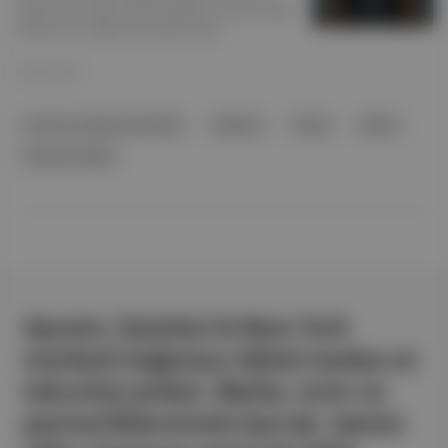
dolardan 95 milyar dolara yükselten Stripe, Silikon
Vadisi’nin en değerli özel şirketi oldu.
22 Mar 2021
çevrim içi ödeme hizmetleri
halka arz
Stripe
Allianz
Sequoia Capital
Aposto, İstanbul & New York
merkezli bağımsız dijital medya ve
teknoloji şirketi. Marka, ürün ve
partnerliklerimizle berrak, tatmin