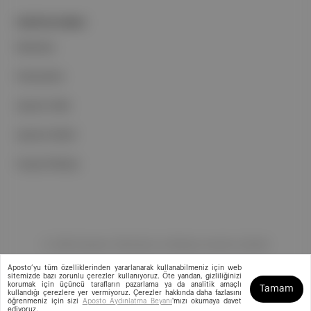
PORTFOLYUMUZ
Markalar
Podcastler
Aposto Web
Aposto Mobil
Sosyal Medya
©
2026
Aposto Teknoloji ve Medya Anonim Şirketi
Aposto’yu tüm özelliklerinden yararlanarak kullanabilmeniz için web
sitemizde bazı zorunlu çerezler kullanıyoruz. Öte yandan, gizliliğinizi
korumak için üçüncü tarafların pazarlama ya da analitik amaçlı
Tamam
kullandığı çerezlere yer vermiyoruz. Çerezler hakkında daha fazlasını
öğrenmeniz için sizi
Aposto Aydınlatma Beyanı
'mızı okumaya davet
ediyoruz.