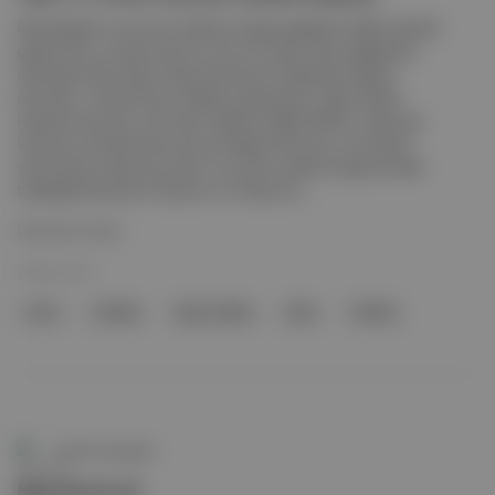
Robotaksiler ve otonom teslimat araçları geliştiren ABD merkezli
girişim Nuro, E serisi yatırım turunu 6 milyar dolar değerleme
üzerinden 203 milyon dolar finansman toplayarak kapattı.
Ayrıntılar: T. Rowe Price, Fidelity Investments, Tiger Global,
Greylock Partners, XN, Uber, NVIDIA, Baillie Gifford, Icehouse
Ventures, Kindred Ventures ve Pledge Ventures, tura katılan
yatırımcılar arasında yer aldı. Tur ayrıca, şirketin bugüne kadar
topladığı finansman miktarını 2,3 milyar do...
Devamını Oku
28 Ağu 2025
Nuro
Fidelity
Tiger Global
Uber
NVIDIA
Aposto Gündem
Hay Festival