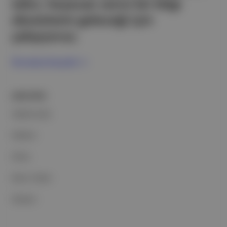
edici, heyecan verici bir bilgi
ekosistemi geleceği için
çalışıyoruz.
Ücretsiz Kaydol →
ŞİRKETİMİZ
Hakkımızda
Reklam
Ethos
Basın Odası
İletişim