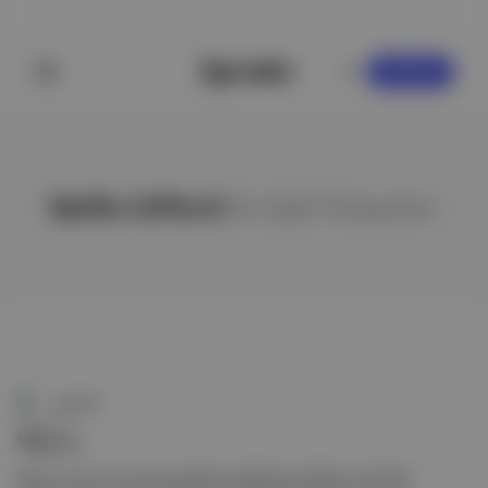
KAYDOL
Baillie Gifford
ile ilgili hikayeler
Quando
Wayve
Wayve: Otonom sürüş yazılımları geliştiren İngiltere merkezli