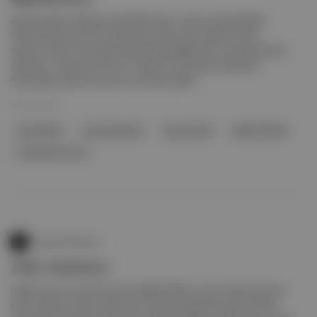
✒️Önde gelen edebiyat etkinliklerinden, yatırım şirketi Baillie
Gifford ile sponsorluk anlaşmasını askıya aldı. Neden? Karar,
şirketin İsrail ve fosil yakıt şirketleriyle bağlantıları nedeniyle alındı.
Açıklama, Charlotte Church ve Nish Kumar gibi sanatçıların
festivalden çekilme kararının ardından geldi.
02 Haz 2024
artwashing
greenwashing
Hay Festival
Baillie Gifford
Charlotte Church
Quando Startup
Joby Aviation'a
İngiliz yatırım yönetimi firması Baillie Gifford, ticari taşımacılık için
hava taksileri üreten Kaliforniya merkezli elektrikli uçak üreticisi ,