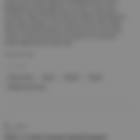
girişim Wayve; Eclipse, Balderton ve SoftBank Vision Fund 2
liderliğinde hayata geçirdiği yatırım turunda 1,2 milyar dolar
finansman topladı. Ayrıntılar: Microsoft, NVIDIA, Uber, Mercedes-
Benz, Nissan, Stellantis, Ontario Teachers’ Pension Plan, Baillie
Gifford, British Business Bank, Icehouse Ventures ve Schroders
Capital, tura katılan yatırımcılar arasındaydı. Turun ardından
şirketin değerlemesi 8,6 milyar dolar ...
Devamını Oku
27 Şub 2026
Otonom sürüş
Wayve
İngiltere
Eclipse
SoftBank Vision Fund
Pareto
Nuro, E serisi yatırım turunu kapattı