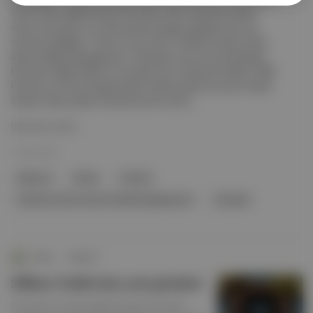
yatırım aldı. Değerlemesini 50 milyar dolar seviyesine çeken
yatırım ile Stripe, son dönemdeki durağan gidişatına bir son
vermeyi hedefliyor. Yatırım turuna GIC, Goldman Sachs Asset
&amp; Wealth Management, Temasek’in yanı sıra Andreessen
Horowitz, Baillie Gifford, Founders Fund, General Catalyst, MSD
Partners ve Thrive Capital katıldı. Dikkat çekici bir ayrıntı olarak
Stripe’ın daha düşük miktarda yatırım alma...
Devamını Oku
17 Mar 2023
halka arz
Stripe
FinTech
Goldman Sachs Asset & Wealth Management
Temasek
Pareto
∙
HİKAYE
Silikon Vadisi'nin yeni gözdesi
Yeni yatırım turunda değerlemesini 35 milyar