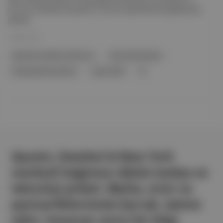
sonucun ardından kariyerinin 10'uncu Super Bowl karşılaşmasına
çıkacak.
10 Mar 2021
National Football Conference
Green Bay Packers
Tampa Bay Buccaneers
Super Bowl
N
Aposto, İstanbul & New York
merkezli bağımsız dijital medya ve
teknoloji şirketi. Marka, ürün ve
partnerliklerimizle berrak, tatmin
edici, heyecan verici bir bilgi