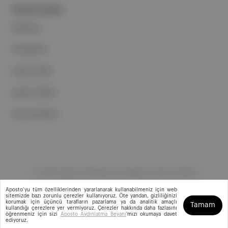
PORTFOLYUMUZ
Markalar
Podcastler
Aposto Web
Aposto Mobil
Sosyal Medya
©
2026
Aposto Teknoloji ve Medya Anonim Şirketi
Aposto’yu tüm özelliklerinden yararlanarak kullanabilmeniz için web
sitemizde bazı zorunlu çerezler kullanıyoruz. Öte yandan, gizliliğinizi
korumak için üçüncü tarafların pazarlama ya da analitik amaçlı
Tamam
kullandığı çerezlere yer vermiyoruz. Çerezler hakkında daha fazlasını
öğrenmeniz için sizi
Aposto Aydınlatma Beyanı
'mızı okumaya davet
ediyoruz.