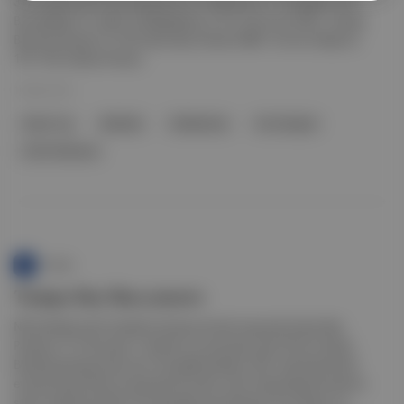
3-2 Liverpool FA Cup dördüncü tur: Brentford 1-3 Leicester City
Bundesliga 18. Hafta: B.M'gladbach 4-2 B. Dortmund NFL: Tampa
Bay Buccaneers 31-26 Green Bay Packers NBA: Toronto Raptors
107-102 Indiana Pacers
10 Mar 2021
Süper Lig
Beşiktaş
Galatasaray
EuroLeague
CSKA Moskova
Punto
Tampa Bay Buccaneers
NFL'de National Football Conference final maçında Green Bay
Packers'ı 31-26 yenen 7 Şubat'ta oynanacak olan 55'inci Super
Bowl'da şampiyonluk için mücadele edecek. NFL tarihinde kendi
evinde Super Bowl oynayacak ilk takım olan Tampa Bay'de takıma
sezon başında katılan 43 yaşındaki quarterback Tom Brady, bu