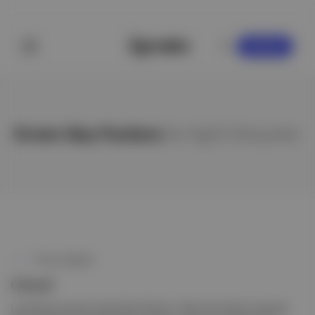
KAYDOL
Green Bay Packers
ile ilgili hikayeler
This Is England
Görsel
Londra'da oynanan Green Bay Packers - New York Giants maçında