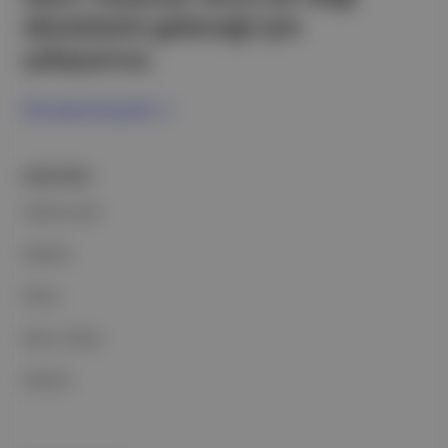
ekosistemi geleceği için
çalışıyoruz.
Ücretsiz Kaydol →
ŞİRKETİMİZ
Hakkımızda
Reklam
Ethos
Basın Odası
İletişim