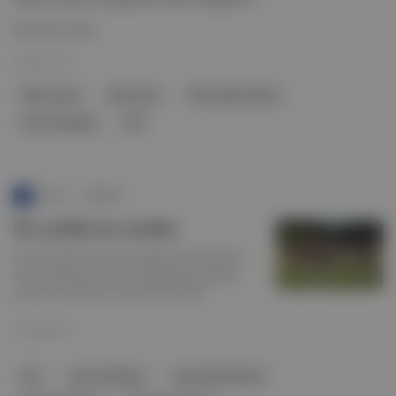
Devamını Oku
09 Kas 2021
NBC Sports
Wisconsin
Green Bay Packers
Aaron Rodgers
NFL
Punto
∙
HİKAYE
Ne yardan ne serden
NFL'de katılımın zorunlu olduğu mini kampların
start almasıyla takımlarıyla anlaşmazlık yaşayan
yıldızların boykotu da resmî bir hâl aldı!
18 Haz 2021
NFL
Aaron Rodgers
Green Bay Packers