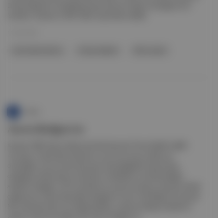
Erling Haaland'ın klasikleşmiş gol sevincini alışık olmadığımız bir
isimden, Packers'ın WR'ı Allen Lazard'dan izledik.
11 Eki 2022
Green Bay Packers
Erling Haaland
Allen Lazard
Punto
Aaron Rodgers’ın
Kaynak: NBC Sports Wisconsin’de bulunan Preve Health sağlık
kuruluşu, Green Bay Packers’ın oyun kurucusu neden aşı
olmadığını ve koronavirüse karşı nasıl bağışıklık kazanmaya
çalıştığını anlatmasının ardından ortaklıklarını sonlandırdığını
açıkladı. Rogders, 2012 yılından bu yana kuruluşun sözcüsü olarak
çalışıyordu. Daha fazla bilgi: Rodgers’ın Uzun Yazı Başka bir kaynak
NFL takımlarından Las Vegas Raiders, yapmış olduğu kazada bir
kadının ölümüne sebep olan Henry Ruggs’ı se...