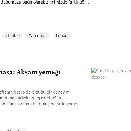
duğumuza bağlı olarak zihnimizde farklı gör...
İstanbul
Wisconsin
Londra
r masa: Akşam yemeği
 sofranın başrolde olduğu bir deneyim
 bilinen adıyla "supper club"lar.
anbul’una uzanan bu buluşmalarda yeme-
te iz bırakıyor. "Supper club" kavramının
rneklere bakıyoruz.