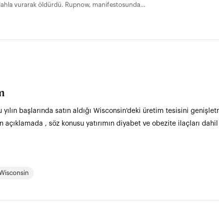
silahla vurarak öldürdü. Rupnow, manifestosunda
 kişiyi bıçaklayan 18 yaşındaki Arda Küçükyetim'den ilham
ım
bu yılın başlarında satın aldığı Wisconsin'deki üretim tesisini genişlet
 açıklamada , söz konusu yatırımın diyabet ve obezite ilaçları dahil 
Wisconsin