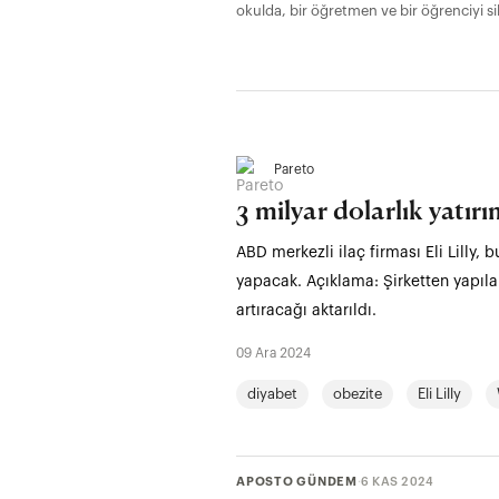
okulda, bir öğretmen ve bir öğrenciyi 
Eskişehir’de çay bahçesinde oturan beş
aldığını ifade etti.
Pareto
3 milyar dolarlık yatır
ABD merkezli ilaç firması Eli Lilly, 
yapacak. Açıklama: Şirketten yapılan
artıracağı aktarıldı.
09 Ara 2024
diyabet
obezite
Eli Lilly
APOSTO GÜNDEM
·
6 KAS 2024