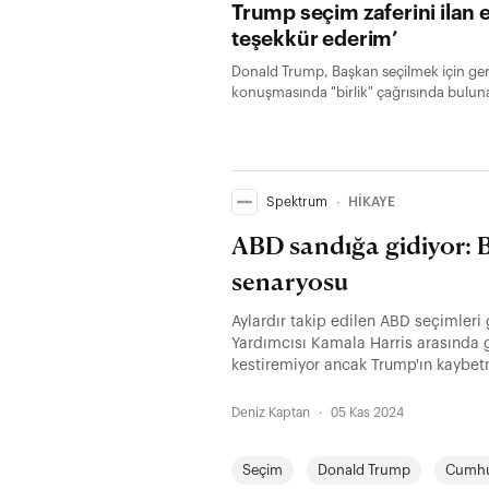
Trump seçim zaferini ilan et
teşekkür ederim’
Donald Trump, Başkan seçilmek için gerek
konuşmasında "birlik" çağrısında bulun
Elon Musk'a da teşekkür etti.
Spektrum
∙
HİKAYE
ABD sandığa gidiyor: B
senaryosu
Aylardır takip edilen ABD seçimleri
Yardımcısı Kamala Harris arasında 
kestiremiyor ancak Trump'ın kaybet
ciddi endişeler var.
Deniz Kaptan
·
05 Kas 2024
Seçim
Donald Trump
Cumhur