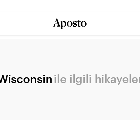
Wisconsin
ile ilgili hikayele