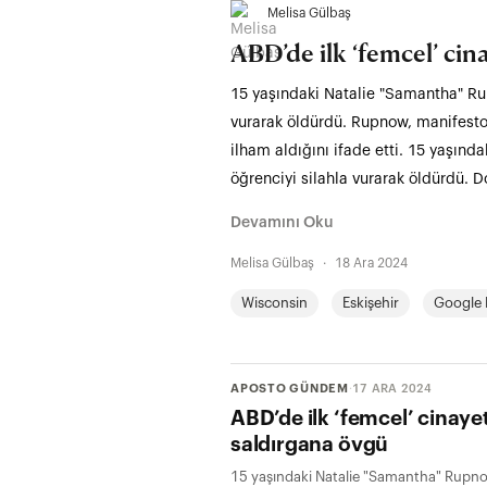
Melisa Gülbaş
ABD’de ilk ‘femcel’ cin
15 yaşındaki Natalie "Samantha" Rup
vurarak öldürdü. Rupnow, manifesto
ilham aldığını ifade etti. 15 yaşın
öğrenciyi silahla vurarak öldürdü. 
Devamını Oku
Melisa Gülbaş
·
18 Ara 2024
Wisconsin
Eskişehir
Google 
APOSTO GÜNDEM
·
17 ARA 2024
ABD’de ilk ‘femcel’ cinayet
saldırgana övgü
15 yaşındaki Natalie "Samantha" Rupnow