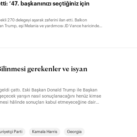
ti: ‘47. başkanınızı seçtiğiniz için
li 270 delegeyi aşarak zaferini ilan etti. Balkon
an Trump, eşi Melania ve yardımcısı JD Vance haricinde
ilinmesi gerekenler ve isyan
 geldi çattı. Eski Başkan Donald Trump ile Başkan
geçecek yarışın nasıl sonuçlanacağını henüz kimse
mesi hâlinde sonuçları kabul etmeyeceğine dair
iyetçi Parti
Kamala Harris
Georgia