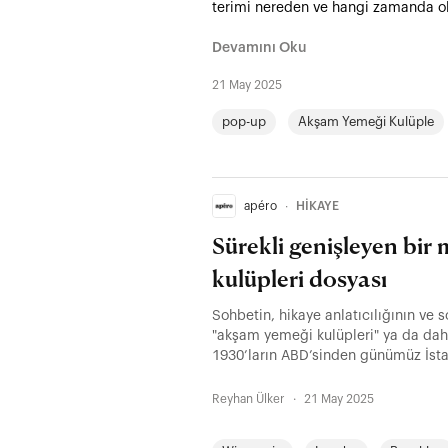
terimi nereden ve hangi zamanda ol
Devamını Oku
21 May 2025
pop-up
Akşam Yemeği Kulüple
apéro
∙
HİKAYE
Sürekli genişleyen bi
kulüpleri dosyası
Sohbetin, hikaye anlatıcılığının ve
"akşam yemeği kulüpleri" ya da daha
1930’ların ABD’sinden günümüz İst
içme damağı aşıyor, kalpte ve bellek
kökenine ve günümüzdeki yaratıcı ö
Reyhan Ülker
·
21 May 2025