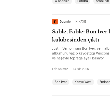
Wisconsin
Londra
Brooklyn
Duende
∙
HİKAYE
Sable, Fable: Bon Iver
kulübesinden çıktı
Justin Vernon yani Bon Iver, yeni al
albümünü yazıp kaydettiği Wisconsi
ve neşeyle toprağa ayak basıyor.
Eda Solmaz
·
14 Nis 2025
Bon Iver
Kanye West
Emine