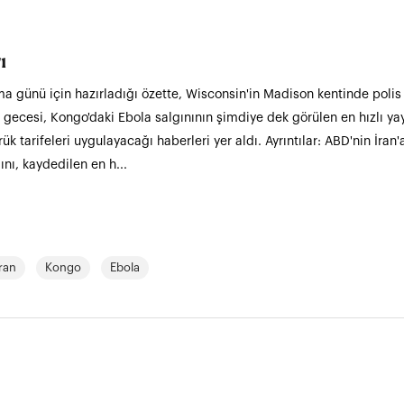
ı
 günü için hazırladığı özette, Wisconsin'in Madison kentinde polis 
3. gecesi, Kongo'daki Ebola salgınının şimdiye dek görülen en hızlı ya
 tarifeleri uygulayacağı haberleri yer aldı. Ayrıntılar: ABD'nin İran'a
ını, kaydedilen en h...
ran
Kongo
Ebola