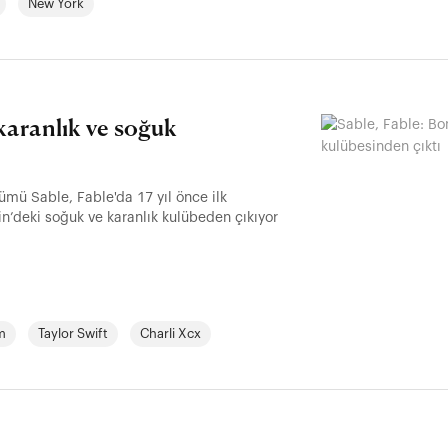
New York
 karanlık ve soğuk
bümü Sable, Fable'da 17 yıl önce ilk
n’deki soğuk ve karanlık kulübeden çıkıyor
m
Taylor Swift
Charli Xcx