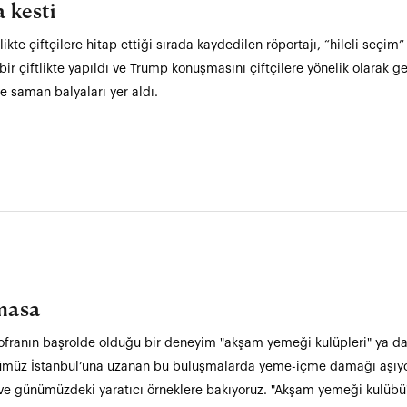
 kesti
kte çiftçilere hitap ettiği sırada kaydedilen röportajı, “hileli seçim”
 çiftlikte yapıldı ve Trump konuşmasını çiftçilere yönelik olarak ge
e saman balyaları yer aldı.
 masa
 sofranın başrolde olduğu bir deneyim "akşam yemeği kulüpleri" ya d
ümüz İstanbul’una uzanan bu buluşmalarda yeme-içme damağı aşıyor, 
ve günümüzdeki yaratıcı örneklere bakıyoruz. "Akşam yemeği kulübü"