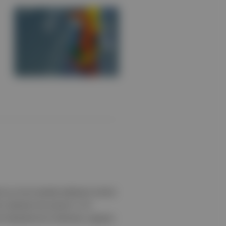
 bu yıl da merakla beklenen isimler
tli mekanlar Ne zaman? 3-18
i hikayelerimizi dinlemek, yaşayan