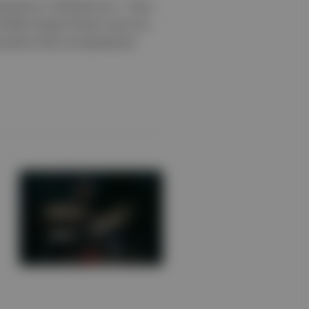
ayılacak ve “Parklarda Caz”, “Gece
düllü Gregory Porter’ın yanı sıra
i grubu Foals’u da ağırlayacak.