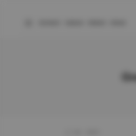
BÜLTENLER
YAZARLAR
PREMIUM
DÜKKAN
Gr
Soli
∙
HİKAYE