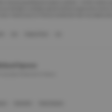
leri arasında gerçekleşecek programı açıklandı . 25 farklı mekana y
 yan etkinliğe ev sahipliği yapacak festivali programında Grammy Ö
lıyor. Festival ayrıca 22 Temmuz tarihlerinde indie-rock yüksek sesl
ali
Caz
Gregory Porter
caz
Richard Spaven
nin gerçeğe dönüşmesinin hikâyesi.
aven
Buddy Rich
Richard Spaven