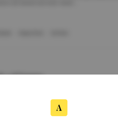
an'ın yeni deneyine tanık olmak, YolanDa ...
estivali
Gregory Porter
Arlo Parks
ali, 3-18 Temmuz
rter, Arlo Parks, YolanDa Brown, Joshua Redman, Chris Isaak, Baptist
 müzikseverlerle buluşacak.
rter
Arlo Parks
YolanDa Brown
Joshua Redman