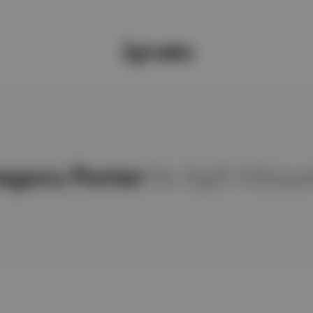
egory Porter
ile ilgili hikay