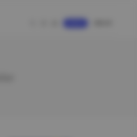
GİRİŞ YAP
KAYDOL
eler