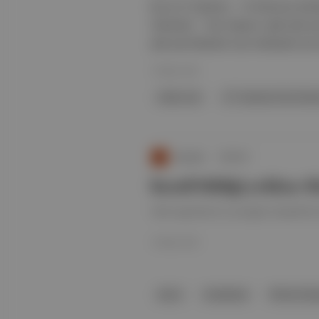
Bu yıl 27 Haziran – 14 Temmuz tarih
Gezmesi”, “Caz Vapuru” gibi pek çok
pek çok efsanevi caz müzisyeni yer a
10 Mar 2021
indie-rock
27. İstanbul Caz Festiv
Duende
∙
HİKAYE
Kendi bildiği yoldan: 
Yedi yaşında bir çocuğun hayalleri
10 Mar 2021
davul
breakbeat
Richard Sp