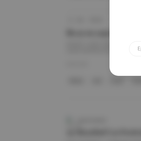
Soli
∙
HİKAYE
Bu ay ne yapsak?
İstanbul, Londra, Milano ve Venedik
uzanan ajandamızdan notlar.
06 Nis 2024
flaneur
soul
house
İsta
Aposto Gündem
27. İstanbul Caz Festiv