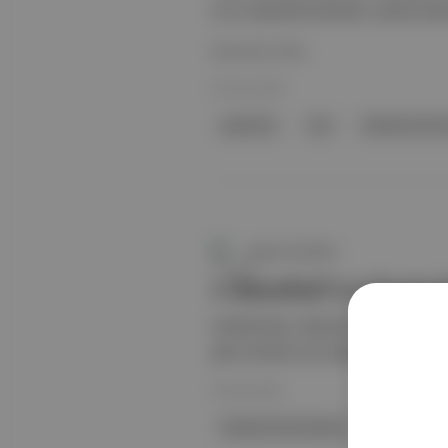
en iyi saksofonculardan Joshua Redm
Devamını Oku
02 Tem 2024
saksofon
Caz
İstanbul Caz F
Aposto Gündem
1. İstanbul Caz Festiv
tarihlerinde, aralarında Gregory Po
gibi isimlerin yer aldığı programla
25 Haz 2024
İstanbul Caz Festivali
Gregory Po