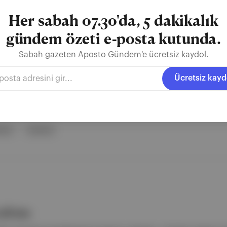
Her sabah 07.30'da, 5 dakikalık
gündem özeti e-posta kutunda.
Sabah gazeten Aposto Gündem'e ücretsiz kaydol.
 hattının ötesine ve berisine; nisandan mayısa
Ücretsiz kayd
nbul
Istanbul
ali’nin