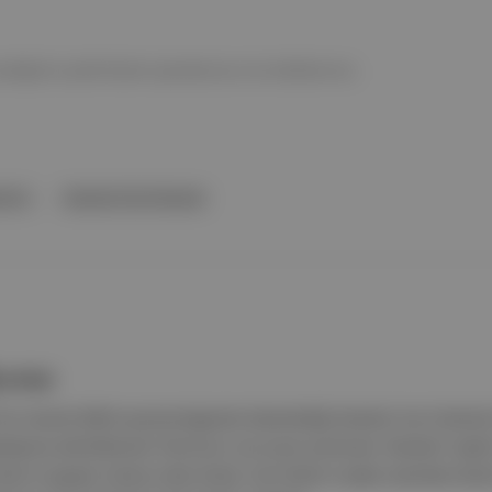
evdiğimiz şehirlerden ajandamıza not aldıklarımız.
ofon
İstanbul Caz Festivali
yoruz
'nin Garanti BBVA sponsorluğunda düzenlediği İstanbul Caz Festivali
elleşmiş etkinlikleriyle Temmuz'u caz ayına çevirecek. Nerede? Çeşi
r'ın gospel ruhuna ortak olmak, Arlo Parks'ın ipeksi sesinden kend