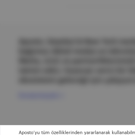
Aposto, İstanbul & New York merk
bağımsız dijital medya ve teknoloji
Marka, ürün ve partnerliklerimizl
tatmin edici, heyecan verici bir bi
ekosistemi geleceği için çalışıyor
Ücretsiz Kaydol →
Aposto’yu tüm özelliklerinden yararlanarak kullanabilm