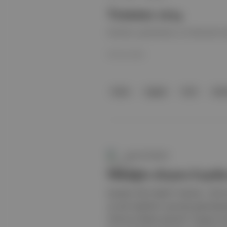
Temmuz 2024
İstanbul, güneybatısı ve ötesinde s
05 Tem 2024
blues
reggae
funk
saks
Aposto İstanbul
Müziğin akışına kapılı
Kaynak: İKSV Nedir? Festival . İKSV
ve yeni keşiflerin yanında geleneks
Temmuz Neden gitmeli? Gregory Porte