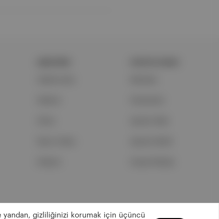
ŞİRKETİMİZ
PORTFOLYUMUZ
Hakkımızda
Markalar
Reklam
Podcastler
Ethos
Aposto Web
Basın Odası
Aposto Mobil
İletişim
Sosyal Medya
 yandan, gizliliğinizi korumak için üçüncü