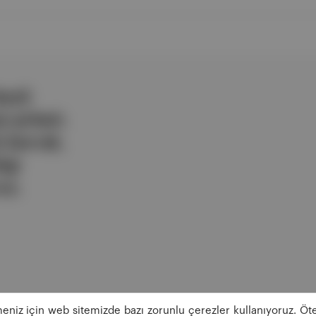
ezli
 şirketi.
e berrak,
lgi
uz.
eniz için web sitemizde bazı zorunlu çerezler kullanıyoruz. Öte