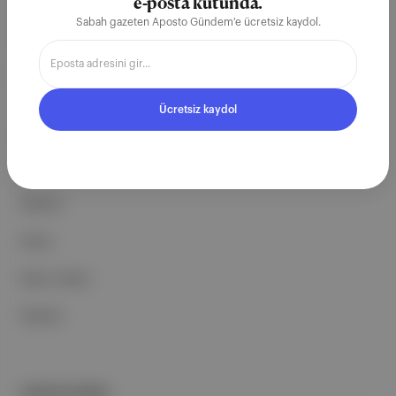
ekosistemi geleceği için
e-posta kutunda.
Sabah gazeten Aposto Gündem'e ücretsiz kaydol.
çalışıyoruz.
Ücretsiz Kaydol →
Ücretsiz kaydol
ŞİRKETİMİZ
Hakkımızda
Reklam
Ethos
Basın Odası
İletişim
PORTFOLYUMUZ