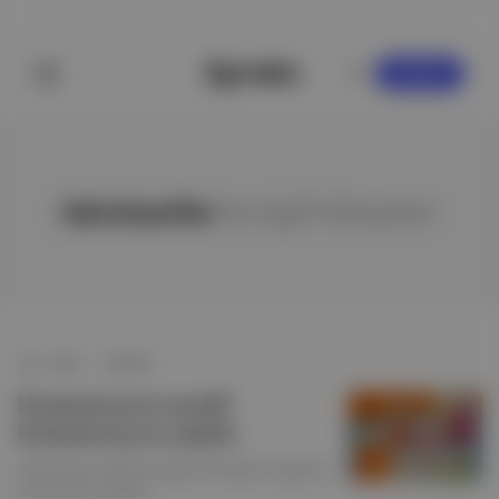
KAYDOL
laktobasiller
ile ilgili hikayeler
apéro
∙
HİKAYE
Fermantasyon neydi?
Fermantasyon emekti
Görülmeyen canlıların gıdaları dönüşüme uğratma
sürecine bir yolculuk.