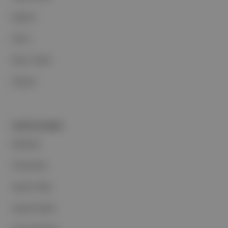
Reklam
Ethos
Basın Odası
İletişim
PORTFOLYUMUZ
Markalar
Podcastler
Aposto Web
Aposto Mobil