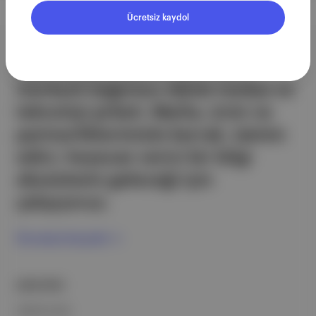
Ücretsiz kaydol
Aposto, İstanbul & New York
merkezli bağımsız dijital medya ve
teknoloji şirketi. Marka, ürün ve
partnerliklerimizle berrak, tatmin
edici, heyecan verici bir bilgi
ekosistemi geleceği için
çalışıyoruz.
Ücretsiz Kaydol →
ŞİRKETİMİZ
Hakkımızda