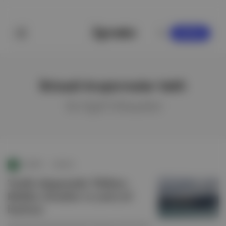
KAYDOL
İktisadi Araştırmalar Vakfı
ile ilgili hikayeler
EXANTE
∙
HİKAYE
Tarife rüzgarında Türkiye:
Riskler, fırsatlar ve yeni yol
haritası