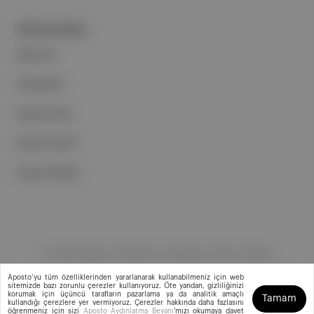
PORTFOLYUMUZ
Markalar
Podcastler
Aposto Web
Aposto Mobil
Sosyal Medya
©
2026
Aposto Teknoloji ve Medya Anonim Şirketi
Aposto’yu tüm özelliklerinden yararlanarak kullanabilmeniz için web
sitemizde bazı zorunlu çerezler kullanıyoruz. Öte yandan, gizliliğinizi
korumak için üçüncü tarafların pazarlama ya da analitik amaçlı
Tamam
kullandığı çerezlere yer vermiyoruz. Çerezler hakkında daha fazlasını
öğrenmeniz için sizi
Aposto Aydınlatma Beyanı
'mızı okumaya davet