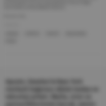
ve Avustralya’da 7 bin civarı olarak gözüküyor. Ne var ki salgın,
Latin Amerika ve Afrika ülkelerinin ekonom...
Devamını Oku
10 Mar 2021
resesyon
COVID-19
Covid-19
Kuzey Amerika
Avrupa
Aposto, İstanbul & New York
merkezli bağımsız dijital medya ve
teknoloji şirketi. Marka, ürün ve
partnerliklerimizle berrak, tatmin