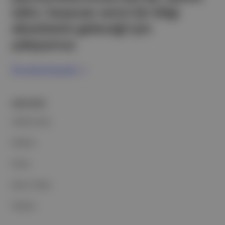
edici, heyecan verici bir bilgi
ekosistemi geleceği için
çalışıyoruz.
Ücretsiz Kaydol →
ŞİRKETİMİZ
Hakkımızda
Reklam
Ethos
Basın Odası
İletişim