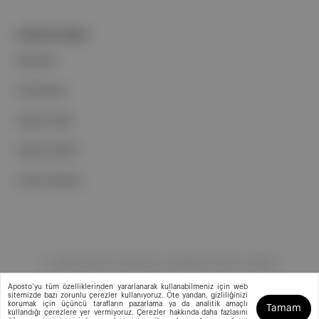
PORTFOLYUMUZ
Markalar
Podcastler
Aposto Web
Aposto Mobil
Sosyal Medya
©
2026
Aposto Teknoloji ve Medya Anonim Şirketi
Aposto’yu tüm özelliklerinden yararlanarak kullanabilmeniz için web
sitemizde bazı zorunlu çerezler kullanıyoruz. Öte yandan, gizliliğinizi
korumak için üçüncü tarafların pazarlama ya da analitik amaçlı
Tamam
kullandığı çerezlere yer vermiyoruz. Çerezler hakkında daha fazlasını