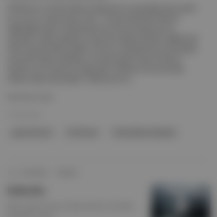
UN Women ve Afrika Kalkınma Bankası'nın hazırladığı rapora göre
bu sorunun cevabı kısaca "evet". Önceki bültenlerimizde de
değindiğimiz gibi, döngüsel ekonomi birçok alanda yeni iş
olanakları oluşturacağı için milyonlarca kişiye istihdam sağlayacak.
Fakat raporda dikkat çekilen nokta şu; döngüsel ekonomiye geçiş
sürecinde doğru politikalar ve sosyal yapılar oluşturulmazsa,
kadınlar uzun zamandır olduğu gibi, istihdam konusunda eşit
haklara sahip olamayabilir. Yazılarımızın he...
Devamını Oku
13 Oca 2022
güsel ekonomi
UN Women
Afrika Kalkınma Bankası
Dünyahali
∙
HİKAYE
Haberler
İklim Liderler Zirvesi, Güneş Enerjisi, Fosil Yakıt
Şirketlerine Dava