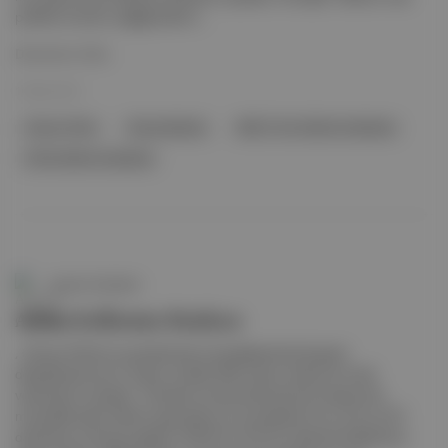
politika ve kamu sağlığı bakımı...
Devamını Oku
10 Mar 2021
Güney Afrika
Dünya Bankası
BRICS Yeni Kalkınma Bankası
Afrika Kalkınma Bankası
Aposto Gündem
Afrika Kalkınma Bankası
, Güney Afrika'nın pandemiyle mücadelesinde bütçesini
desteklemek için 5 milyar randlık (300 milyon dolar) bir kredi
verilmesini onayladı . Pandemi öncesi dönemde de resesyonla
mücadele eden ülkenin gayrisafi yurt içi hasılasının bu yıl en az %7
daralması ve bütçe açığının GSYH'nin %15'ine ulaşması bekleniyor.