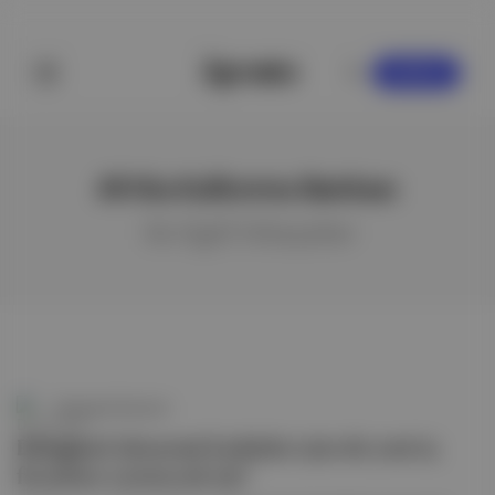
KAYDOL
Afrika Kalkınma Bankası
ile ilgili hikayeler
Döngüsel Ekonomi
Döngüsel ekonomi kadınlar için de yeni iş
fırsatları yaratacak mı?