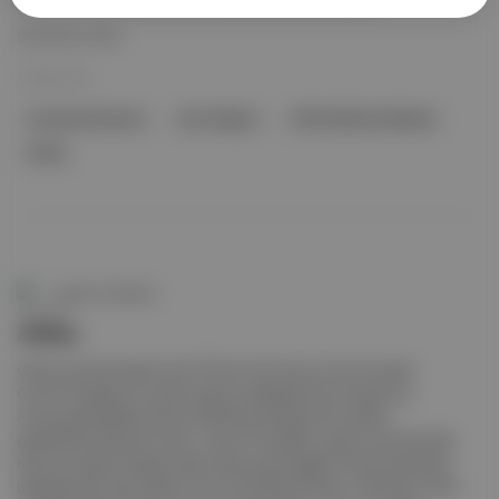
Devamını Oku
10 Mar 2021
Avrupa Komisyonu
avro bölgesi
Afrika Kalkınma Bankası
Afrika
Aposto Gündem
Afrika
Güney yarımkürede Covid-19 İren Can Kuyucu Son iki ayda,
Covid-19 salgınının büyük çapta yayıldığı Kuzey Amerika ve
Avrupa gibi gelişmiş ekonomilerde yarattığı yıkıcı etkileri
gözlemleme şansımız oldu. Covid-19 vakaları, güney yarımkürede
henüz kuzeyde olduğu kadar fazla sayıda değil. Güncel rakamlara
baktığımızda vaka sayıları Latin Amerika’da 50 bin, Afrika’da 14 bin