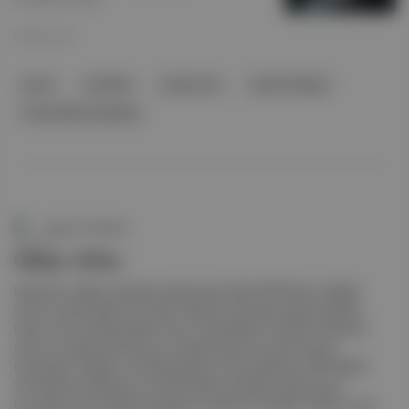
05 May 2021
petrol
Joe Biden
Güney Kore
Sonam Wangdi
Afrika Kalkınma Bankası
Aposto Gündem
Güney Afrika
hükümeti, salgın önlemleri kapsamında ülke GSYH’sinin yaklaşık
%10’una denk gelen 26 milyar dolarlık mali teşvik paketi açıkladı .
Paket, kamu bütçesindeki mevcut ödeneklerin yeniden tahsisi ile
yerel ve uluslararası finans kuruluşlarından borç alınmasıyla
fonlanacak. Başkan Cyril Ramaphosa; Dünya Bankası, IMF, BRICS
Yeni Kalkınma Bankası ve Afrika Kalkınma Bankası gibi birçok
kuruluşla temas hâlinde olduklarını açıkladı. Görüşler: Ülkenin mali