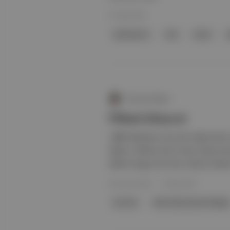
07 Ağu 2024
şerbetçiotu
bira
kayısı
Esra Ece Kuleci
Filmin künyesi
👀💟 Yönetmen: Ece Ger Yapımcılar:
Akalın, Gilliam de la Torre, Barış U
Akalın Kurgu: Ece Ger, Özcan Vardar
Esra Ece Kuleci
·
16 Kas 2021
Ece Ger
Marta Benavides Hidalgo