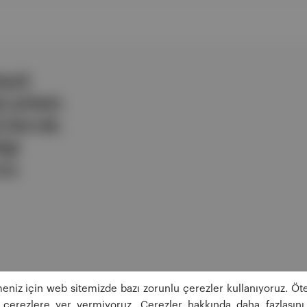
ezli
 şirketi.
e berrak,
lgi
uz.
eniz için web sitemizde bazı zorunlu çerezler kullanıyoruz. Öte
ğı çerezlere yer vermiyoruz. Çerezler hakkında daha fazlasını