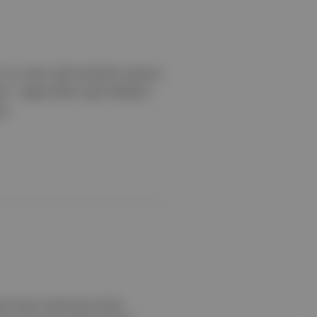
” ve “sosis” gibi terimlerin yalnızca
is", "vegan döner" gibi ifadelerin
or.
ılan Harry, Hermione ve Ron