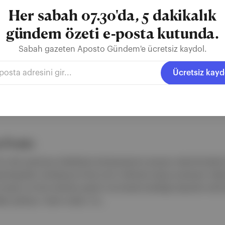
k Arabella Stanton’ın etnik...
Her sabah 07.30'da, 5 dakikalık
gündem özeti e-posta kutunda.
Sabah gazeten Aposto Gündem'e ücretsiz kaydol.
HBO
Harry Potter
Altın Üçlü
Ücretsiz kayd
ı Fonio
r etki yaratmayı hedefleyen kampanyasının parçası olarak Brooklyn Br
enhag'daki Carlsberg Evi'nde sınırlı miktarda satışa sunulacak. Ned
ası ve fonio tahılıyla yapıldı. Bu birayla kuraklığa dayanıklı antik B
t çekiliyor. Tadım notları: Ca...