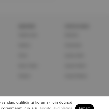
ŞİRKETİMİZ
PORTFOLYUMUZ
Hakkımızda
Markalar
Reklam
Podcastler
Ethos
Aposto Web
Basın Odası
Aposto Mobil
İletişim
Sosyal Medya
 yandan, gizliliğinizi korumak için üçüncü
©
2026
Aposto Teknoloji ve Medya Anonim Şirketi
 öğrenmeniz için sizi
Aposto Aydınlatma
Tamam