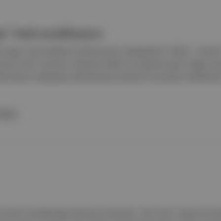
r" ismi yasaklanıyor
n burger” gibi ifadelerin kullanılmasını yasaklayarak “biftek”, “şinitzel
 karar verdi. Ayrıntılar: Deutsche Welle 'nin haberine göre,"Vegan sos
llanılmasını yasaklayan düzenlemeye çiftçilerin korunması hedefleniy
Welle
 serisini uyarlayacağı televizyon dizisinde, “Altın Üçlü” olarak da an