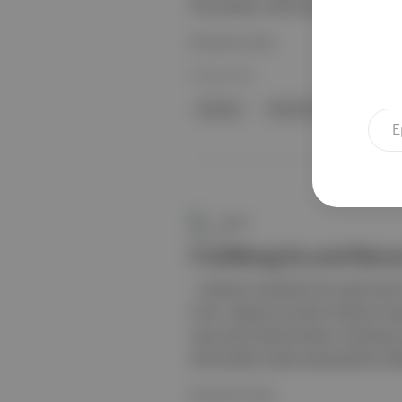
Öte yandan: Hermione’i canlandıraca
Devamını Oku
30 May 2025
büyücü
Dominic McLaughlin
apéro
Carlsberg’in yeni biras
, markanın dünyada bira yapımıyla bi
Fonio, Ağustos ayından itibaren Kop
veya arpa kullanılmadan Carlsberg may
hammadde olarak potansiyeline dikka
Devamını Oku