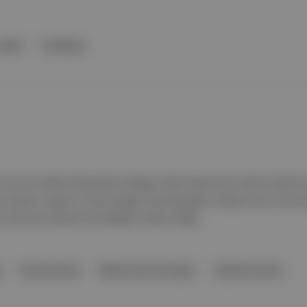
şeftali
Carlsberg
 Ece Ger, Marta Benavides Hidalgo Ortak Yapımcılar: Rainer Kölme
lus Yaratıcı Yapımcı: Nina Spilger Sinematografi: Gilliam de la Torre
, Efe Koç Orijinal Film Müziği: Serdar Ateşer
Rainer Kölmel
Başak Othan Kocaoğlu
Oğuzhan Akalın