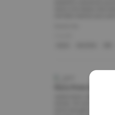
karakterlerini canlandıracak oyuncul
Stanton ve Ron Weasley rolünü Alast
etnik kökeni nedeniyle oyuncu seçimi 
Devamını Oku
01 Haz 2025
büyücü
Harry Potter
HBO
Duende
Harry Potter’ın
Arabella Stanton, Dominic McLaughli
dizisinde, “Altın Üçlü” olarak da anı
Dominic McLaughlin, Hermione Grang