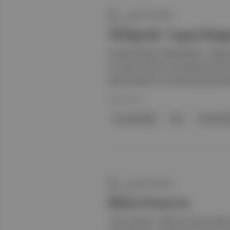
Aposto Gündem
Avrupa'da "vegan burge
Avrupa Birliği milletvekilleri, “vega
et içeren ürünler için kullanılmasına
gıda etiketleri ve tanıtımlarında ku
09 Eki 2025
Avrupa Birliği
Ger
Deutsche 
Aposto Gündem
Harry Potter’ın
“Altın Üçlüsü”: HBO’nun Harry Potter