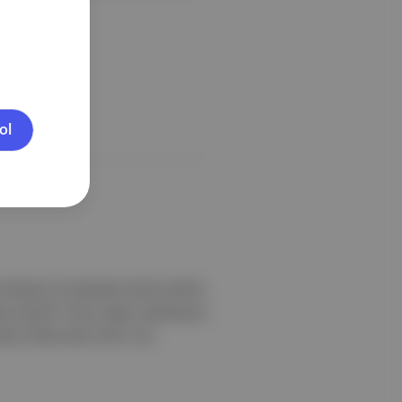
ol
ewery ile işbirliği içinde üretildi.
en önemli? Fonio Lager, şerbetçiotu
atı Afrika tahılı fonio ’nun