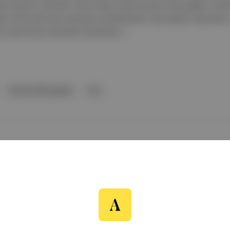
ar tanıtıldı. Ayrıntılar: Harry Potter rolünü Dominic McLaughlin, He
air Stout adlı yeni oyuncular canlandıracak. Öte yandan: Hermione’i
serinin bazı hayranları tarafından ır...
Dominic McLaughlin
Ger
n ve Alastair Stout | Kaynak: HBO “Altın Üçlüsü”: HBO’nun Harry Pott
lan Harry, Hermione ve Ron karakterlerini canlandıracak oyuncular tanıt
er rolünü Arabella Stanton ve Ron Weasley rolünü Alastair Stout ad