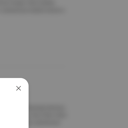
rmione Granger rolünü Arabella
 canlandıracak Arabella Stanton’ın
er serisini uyarlayacağı televizyon
ıldı. Ayrıntılar: Harry Potter rolünü
lı yeni oyuncular canlandıracak.