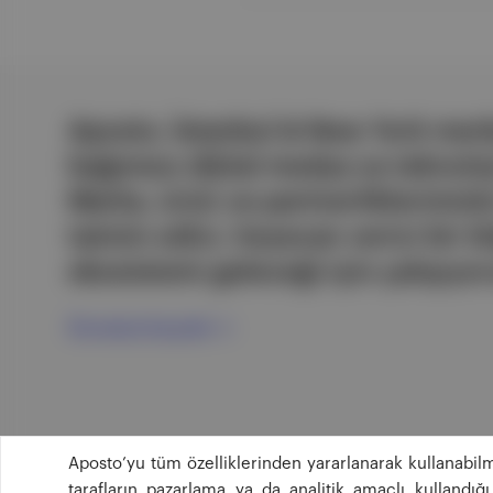
Aposto, İstanbul & New York merk
bağımsız dijital medya ve teknoloji
Marka, ürün ve partnerliklerimizl
tatmin edici, heyecan verici bir bi
ekosistemi geleceği için çalışıyor
Ücretsiz Kaydol →
Aposto’yu tüm özelliklerinden yararlanarak kullanabilm
tarafların pazarlama ya da analitik amaçlı kullandı