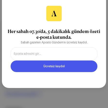
Her sabah 07.30'da, 5 dakikalık gündem özeti
Aposto, İstanbul & New York
e-posta kutunda.
merkezli bağımsız dijital medya ve
Sabah gazeten Aposto Gündem'e ücretsiz kaydol.
teknoloji şirketi. Marka, ürün ve
partnerliklerimizle berrak, tatmin
edici, heyecan verici bir bilgi
Ücretsiz kaydol
ekosistemi geleceği için
çalışıyoruz.
Ücretsiz Kaydol →