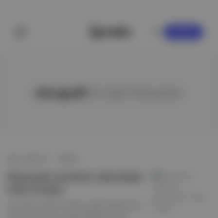
KAYDOL
etnografi
ile ilgili hikayeler
apéro tarif
∙
HİKAYE
Manisa'da ziyafetin arkeolojisi:
Sofra Projesi
Orta Gediz Vadisi’nin binlerce yıllık dönüşümünün
kayıt altına alınması, ancak disiplinlerarası bir