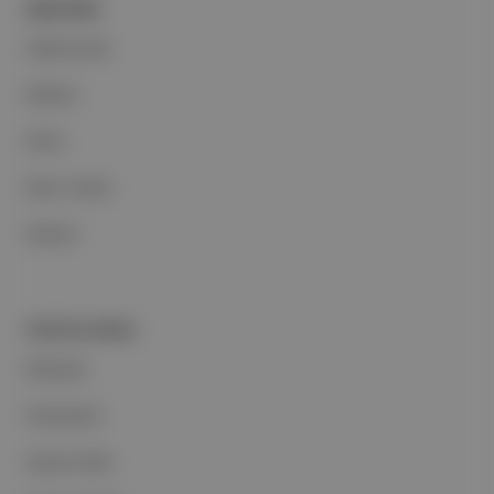
ŞİRKETİMİZ
Hakkımızda
Reklam
Ethos
Basın Odası
İletişim
PORTFOLYUMUZ
Markalar
Podcastler
Aposto Web