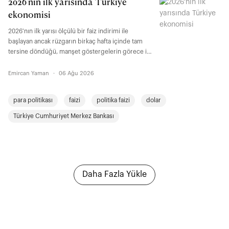
2026'nın ilk yarısında Türkiye
ekonomisi
2026'nın ilk yarısı ölçülü bir faiz indirimi ile
başlayan ancak rüzgarın birkaç hafta içinde tam
tersine döndüğü, manşet göstergelerin görece iyi
seyrettiği fakat bu seyrin bedelinin alt kırılımlarda
ortaya çıkmaya başladığı hareketli bir dönem oldu.
Emircan Yaman
·
06 Ağu 2026
para politikası
faizi
politika faizi
dolar
Türkiye Cumhuriyet Merkez Bankası
Daha Fazla Yükle