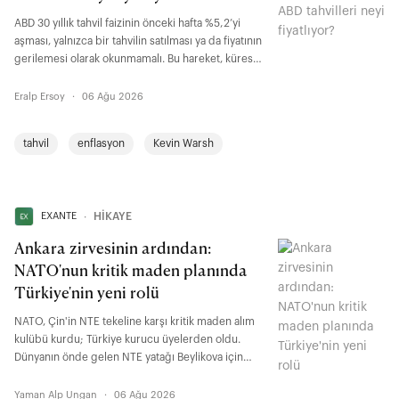
ABD 30 yıllık tahvil faizinin önceki hafta %5,2’yi
aşması, yalnızca bir tahvilin satılması ya da fiyatının
gerilemesi olarak okunmamalı. Bu hareket, küresel
finans sisteminde uzun vadeli risk algısının ciddi
şekilde yükseldiğine işaret ediyor. Başka bir
Eralp Ersoy
·
06 Ağu 2026
ifadeyle, yatırımcıların enflasyon, kamu borcu,
büyüme ve belirsizlik karşısında talep ettiği uzun
tahvil
enflasyon
Kevin Warsh
vadeli risk primi yeniden fiyatlanmış durumda.
EXANTE
∙
HİKAYE
Ankara zirvesinin ardından:
NATO'nun kritik maden planında
Türkiye'nin yeni rolü
NATO, Çin'in NTE tekeline karşı kritik maden alım
kulübü kurdu; Türkiye kurucu üyelerden oldu.
Dünyanın önde gelen NTE yatağı Beylikova için
fırsat kapısı açıldı. Bu kapıdan geçebilmek,
rezervimizi uluslararası standartta belgelemekten,
Yaman Alp Ungan
·
06 Ağu 2026