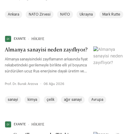
mühendis yetiştirmekten ve yatırımı finanse
etmekten geçiyor.
Ankara
NATO Zirvesi
NATO
Ukrayna
Mark Rutte
EXANTE
∙
HİKAYE
Almanya sanayisi neden zayıflıyor?
Almanya sanayisindeki zayıflamanın arkasında fiyat
rekabetindeki gerilemeyle birlikte elli yıl boyunca
sürdürülen ucuz Rus enerjisine dayalı üretim ve
ihracat modelinin bozulması da yer alıyor. “Wandel
durch Handel” yaklaşımı Rusya ve Çin’de beklenen
Prof. Dr. Burak Arzova
·
06 Ağu 2026
dönüşümü sağlamazken, Almanya’yı enerji ve
tedarik zincirlerinde ciddi bağımlılıklarla karşı
sanayi
kimya
çelik
ağır sanayi
Avrupa
karşıya bıraktı.
EXANTE
∙
HİKAYE