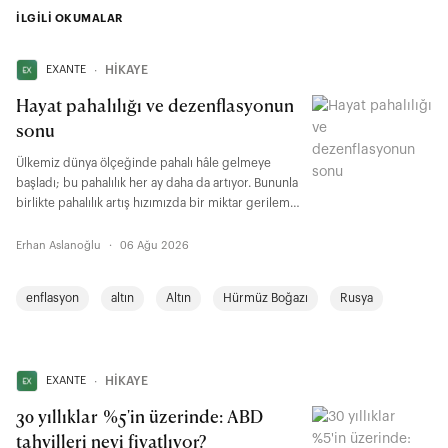
İLGİLİ OKUMALAR
EXANTE
∙
HİKAYE
Hayat pahalılığı ve dezenflasyonun
sonu
Ülkemiz dünya ölçeğinde pahalı hâle gelmeye
başladı; bu pahalılık her ay daha da artıyor. Bununla
birlikte pahalılık artış hızımızda bir miktar gerileme
var.
Erhan Aslanoğlu
·
06 Ağu 2026
enflasyon
altın
Altın
Hürmüz Boğazı
Rusya
EXANTE
∙
HİKAYE
30 yıllıklar %5'in üzerinde: ABD
tahvilleri neyi fiyatlıyor?