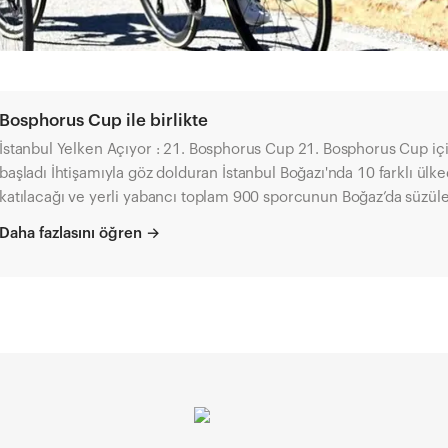
Bosphorus Cup ile birlikte
İstanbul Yelken Açıyor : 21. Bosphorus Cup 21. Bosphorus Cup için geri sayım
aşladı İhtişamıyla göz dolduran İstanbul Boğazı'nda 10 farklı ülkeden yelkencilerin
katılacağı ve yerli yabancı toplam 900 sporcunun Boğaz’da süzülece
Bosphorus Cup için geri sayım başladı . Nedir? Türkiye'nin dünyaya ihraç ettiği en
Daha fazlasını öğren
→
büyük spor organizasyonlarından biri olan Bosphorus Cup , 'İstanbul Yelken Açıyor'
loganıyla 22-25 Eylül tarihlerinde, Tersane İstanbul ev sahipliğinde düzenlenecek.
Yarış IRC, ORC, gezi tekneleri ve sportif tekneler olmak üzere to
gerçekleşecek. All – Accor Live Limitless, Miles Smiles ve Jumbo ana
sponsorluğunda gerçekleşecek organizasyonda bu sene Romanya
başta olmak üzere 10 farklı ülkeden toplam 400 yabancı sporcu yarışa
güzergâhı 22 Eylül Perşembe günü ; Caddebostan açıklarındaki antrenmanla
başlayacak olan etkinlikte ilk yarış 23 Eylül Cuma günü Adalar'dan start alacak ve
Kalamış'ta sona erecek. Organizasyonun heyecanla beklenen Boğaz Yarışı etabı ise