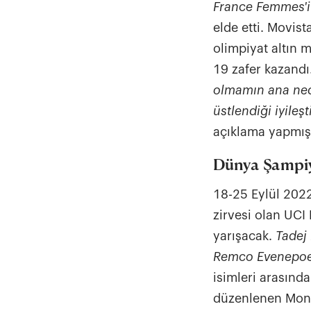
France Femmes'i
elde etti. Movist
olimpiyat altın 
19 zafer kazandı.
olmamın ana ned
üstlendiği iyile
açıklama yapmışt
Dünya Şampiy
18-25 Eylül 2022'
zirvesi olan UCI
yarışacak.
Tadej 
Remco Evenepoe
isimleri arasınd
düzenlenen Montr