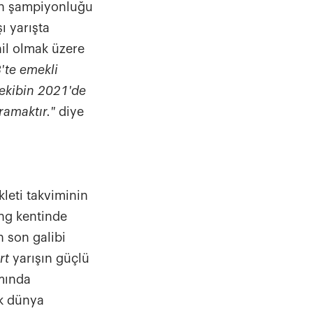
an şampiyonluğu
ı yarışta
hil olmak üzere
'te emekli
ekibin 2021'de
ramaktır."
diye
kleti takviminin
ng kentinde
n son galibi
rt
yarışın güçlü
amında
ak dünya