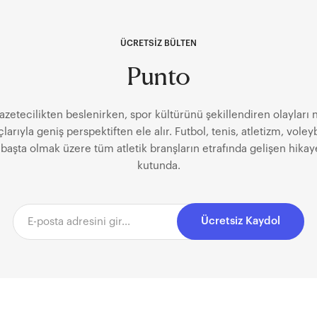
24 Eylül Cumartesi günü Dolmabahçe’den başlayarak Anadolu Hisarı şamandırası
ve Çırağan şamandırası arasındaki hatta tamamlanacak. Boğaz’ın
görkem katacak yelkenliler, hiçbir motor gücü olmadan sadece rü
ÜCRETSİZ BÜLTEN
aynı anda boğazda süzülecek. Öneriyoruz: Boğaz’da görsel bir şov yaratan Boğaz
Punto
yarışını en iyi nereden izleyebilirim dersen; Beşiktaş, Ortaköy Me
Akıntıburnu-Arnavutköy, Aşiyan ve Kandilli’den seyretmeni tavsiye ede
azetecilikten beslenirken, spor kültürünü şekillendiren olayları
larıyla geniş perspektiften ele alır. Futbol, tenis, atletizm, voley
başta olmak üzere tüm atletik branşların etrafında gelişen hikay
kutunda.
Ücretsiz Kaydol