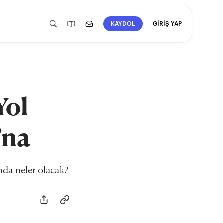
GİRİŞ YAP
KAYDOL
Yol
’na
nda neler olacak?