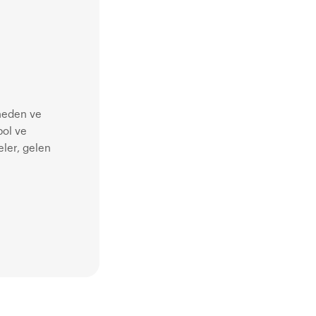
 görkemine
zgâr enerjisiyle
ydanı,
riz. Geri
sayımın başladığı 21. Bosphorus Cup’la ilgili detaylara bu bağlantıdan ulaşabilirsin.
 neden ve
bol ve
eler, gelen