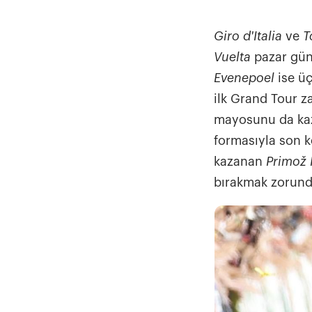
Giro d'Italia
ve
T
Vuelta
pazar günü
Evenepoel
ise üç
ilk Grand Tour za
mayosunu da ka
formasıyla son k
kazanan
Primož 
bırakmak zorunda