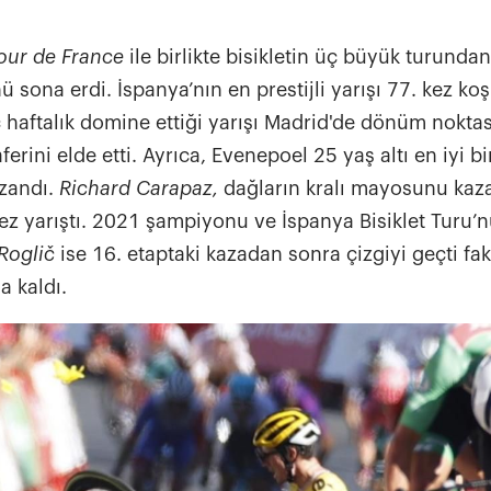
our de France
ile birlikte bisikletin üç büyük turundan
 sona erdi. İspanya’nın en prestijli yarışı 77. kez ko
 haftalık domine ettiği yarışı Madrid'de dönüm noktas
ferini elde etti. Ayrıca, Evenepoel 25 yaş altı en iyi b
zandı.
Richard Carapaz,
dağların kralı mayosunu kaz
ez yarıştı. 2021 şampiyonu ve İspanya Bisiklet Turu’n
Roglič
ise 16. etaptaki kazadan sonra çizgiyi geçti fak
 kaldı.