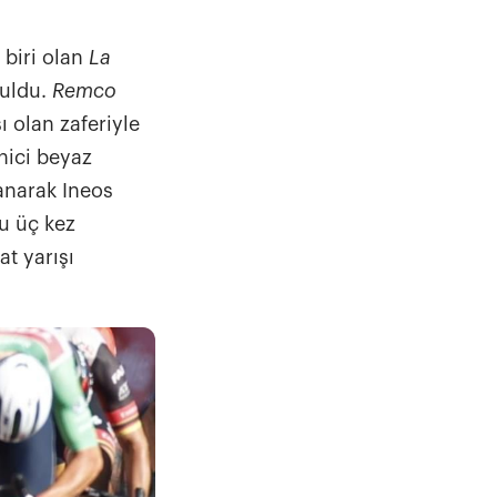
 biri olan
La
şuldu.
Remco
ı olan zaferiyle
inici beyaz
anarak Ineos
u üç kez
at yarışı