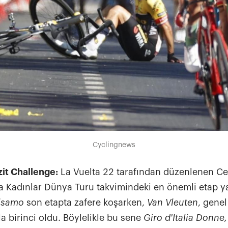
Cyclingnews
zit Challenge:
La Vuelta 22 tarafından düzenlenen Ce
 Kadınlar Dünya Turu takvimindeki en önemli etap yar
alsamo
son etapta zafere koşarken,
Van Vleuten
, gene
a birinci oldu. Böylelikle bu sene
Giro d'Italia Donne