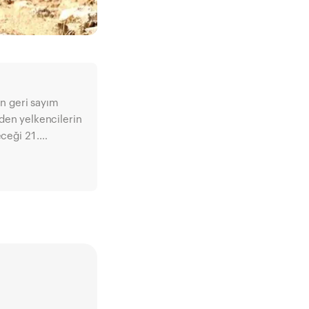
ği 21.
plam 8 kategoride
 ve Bulgaristan
cak. Yarış