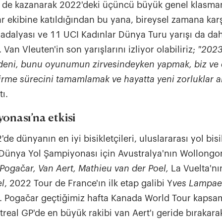
de kazanarak 2022'deki üçüncü büyük genel klasm
ar ekibine katıldığından bu yana, bireysel zamana karş
madalyası ve 11 UCI Kadınlar Dünya Turu yarışı da da
 Van Vleuten'in son yarışlarını izliyor olabiliriz;
"2023
eni, bunu oyunumun zirvesindeyken yapmak, biz ve 
ştirme sürecini tamamlamak ve hayatta yeni zorluklar a
ı.
onası’na etkisi
de dünyanın en iyi bisikletçileri, uluslararası yol bisi
 Dünya Yol Şampiyonası için Avustralya'nın Wollongo
Pogačar, Van Aert, Mathieu van der Poel,
La Vuelta'nı
l
, 2022 Tour de France'ın ilk etap galibi Y
ves Lampae
a. Pogačar geçtiğimiz hafta Kanada World Tour kaps
eal GP'de en büyük rakibi van Aert'ı geride bırakar