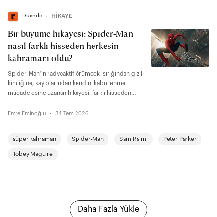
Duende
∙
HİKAYE
Bir büyüme hikayesi: Spider-Man
nasıl farklı hisseden herkesin
kahramanı oldu?
Spider-Man’in radyoaktif örümcek ısırığından gizli
kimliğine, kayıplarından kendini kabullenme
mücadelesine uzanan hikayesi, farklı hisseden
herkesin kendisinden bir şeyler bulabileceği bir
büyüme anlatısı aynı zamanda. "Brand New Day"
Emre Eminoğlu
·
31 Tem 2026
ise Peter Parker’ın yetişkinlikte de değişmeye,
bedel ödemeye ve şu soruyla yüzleşmeye devam
süper kahraman
Spider-Man
Sam Raimi
Peter Parker
ettiğini gösteriyor: İnsanlar gerçek benliğiyle
tanışsalar onu yine de severler miydi?
Tobey Maguire
Daha Fazla Yükle