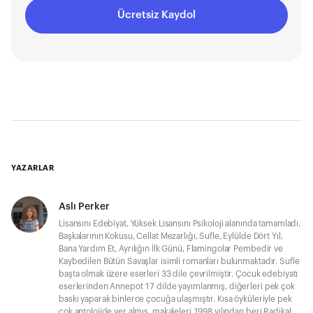
Ücretsiz Kaydol
YAZARLAR
Aslı Perker
Lisansını Edebiyat, Yüksek Lisansını Psikoloji alanında tamamladı.
Başkalarının Kokusu, Cellat Mezarlığı, Sufle, Eylülde Dört Yıl,
Bana Yardım Et, Ayrılığın İlk Günü, Flamingolar Pembedir ve
Kaybedilen Bütün Savaşlar isimli romanları bulunmaktadır. Sufle
başta olmak üzere eserleri 33 dile çevrilmiştir. Çocuk edebiyatı
eserlerinden Annepot 17 dilde yayımlanmış, diğerleri pek çok
baskı yaparak binlerce çocuğa ulaşmıştır. Kısa öyküleriyle pek
çok antolojide yer almış, makaleleri 1998 yılından beri Radikal,