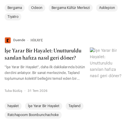
Bergama
Odeon
Bergama Kültür Merkezi
Asklepion
Tiyatro
Duende
∙
HİKAYE
İşe Yarar Bir Hayalet: Unutturuldu
sanılan hafıza nasıl geri döner?
"İşe Yarar Bir Hayalet", daha ilk dakikalarında bütün
derdini anlatıyor. Bir sanat merkezinde, Tayland
toplumunun kolektif belleğini temsil eden bir
rölyefin yapımını izliyoruz. Keşiş, asker, işçi, köylü,
öğrenci, atlet, çocuk, keçi... Bir toplumun hafızasını
Tuba Büdüş
·
31 Tem 2026
oluşturan figürler tek bir yüzeyde buluşuyor. "İşe
Yarar Bir Hayalet"te kabul görmenin ölçüsü kim
hayalet
İşe Yarar Bir Hayalet
Tayland
olduğunuz değil, kimin işine yaradığınız. Filmin
adındaki ironi de tam burada yatıyor.
Ratchapoom Boonbunchachoke