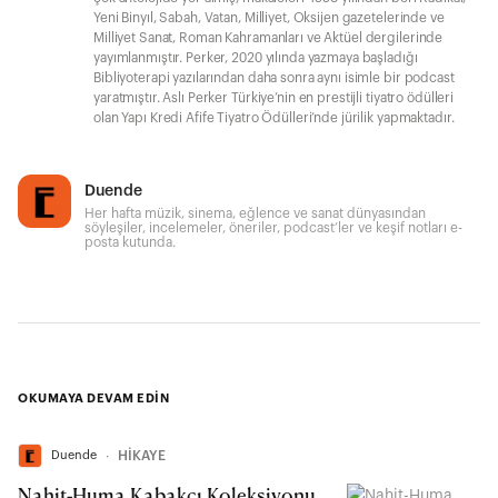
Yeni Binyıl, Sabah, Vatan, Milliyet, Oksijen gazetelerinde ve
Milliyet Sanat, Roman Kahramanları ve Aktüel dergilerinde
yayımlanmıştır. Perker, 2020 yılında yazmaya başladığı
Bibliyoterapi yazılarından daha sonra aynı isimle bir podcast
yaratmıştır. Aslı Perker Türkiye’nin en prestijli tiyatro ödülleri
olan Yapı Kredi Afife Tiyatro Ödülleri’nde jürilik yapmaktadır.
Duende
Her hafta müzik, sinema, eğlence ve sanat dünyasından
söyleşiler, incelemeler, öneriler, podcast’ler ve keşif notları e-
posta kutunda.
OKUMAYA DEVAM EDİN
Duende
∙
HİKAYE
Nahit-Huma Kabakcı Koleksiyonu