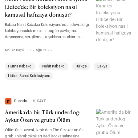
Lidice’de: Bir koleksiyon nasıl
kamusal hafızaya dönüşür?
Babası Nahit Kabakcı Koleksiyonu’ndan devraldığı
koleksiyonculuk mirasını bugün paylaşma,
dayanışma, sergileme, kuşaklararası aktarım
üzerinden yeniden düşünen Huma Kabakcı ile bir
koleksiyonun kuşaklar boyunca geçirdiği
Melike Bayık
·
07 Ağu 2026
dönüşümü, koleksiyonerliğin kamusal
sorumluluğunu, Türkiye’den Orta Avrupa’ya uzanan
Huma Kabakcı
Nahit Kabakcı
Türkçe
Çekya
diyalog alanlarını ve Lidice ile kurulan işbirliğini
konuştuk.
Lidice Sanat Koleksiyonu
Duende
∙
HİKAYE
Amerika’da bir Türk underdog:
Aykut Özen ve grubu Ölüm
Ölüm’ün hikayesi, İzmir’den The Strokes’un ön
grubu olarak çıktıkları Red Rocks sahnesine