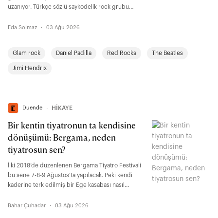
uzanıyor. Türkçe sözlü saykodelik rock grubu
Ölüm’ün arkasındaki isim olan Aykut Özen; Los
Angeles’taki hayatını, 70’lerin parlatılmamış çiğ
Eda Solmaz
·
03 Ağu 2026
ruhunu ve ABD müzik sahnesinde ses getiren
kırılma anlarını anlatıyor.
Glam rock
Daniel Padilla
Red Rocks
The Beatles
Jimi Hendrix
Duende
∙
HİKAYE
Bir kentin tiyatronun ta kendisine
dönüşümü: Bergama, neden
tiyatrosun sen?
İlki 2018’de düzenlenen Bergama Tiyatro Festivali
bu sene 7-8-9 Ağustos’ta yapılacak. Peki kendi
kaderine terk edilmiş bir Ege kasabası nasıl
tiyatroya, kolektif emeğe, yeni ihtimallere ve
yerelden yükselen umudun ta kendisine dönüştü?
Bahar Çuhadar
·
03 Ağu 2026